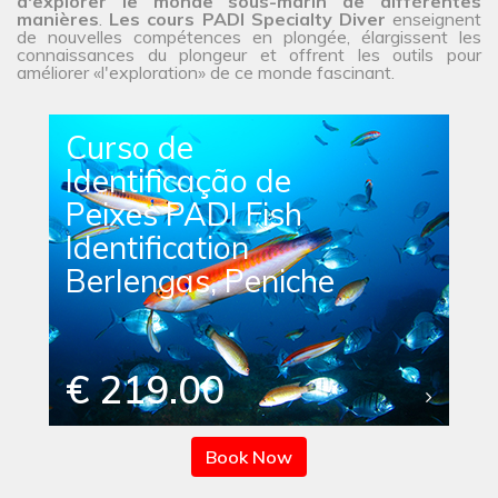
d'explorer le monde sous-marin de différentes
manières
.
Les cours PADI Specialty Diver
enseignent
de nouvelles compétences en plongée, élargissent les
connaissances du plongeur et offrent les outils pour
améliorer «l'exploration» de ce monde fascinant.
Curso de
Identificação de
Peixes PADI Fish
Identification
Berlengas, Peniche
€ 219.00
Book Now