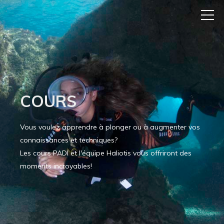
COURS
Vous voulez apprendre à plonger ou à augmenter vos
connaissances et techniques?
Les cours PADI et l'équipe Haliotis vous offriront des
moments incroyables!