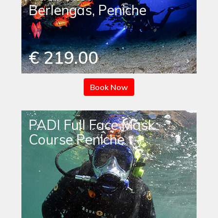
Berlengas, Peniche
€ 219.00
Book Now
PADI Full Face Mask
Course Peniche