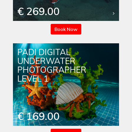
€ 269.00
Book Now
PADI DIGITAL
UNDERWATER
PHOTOGRAPHER
LEVEL 1
€ 169.00