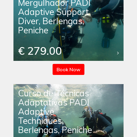
Mergulhador PADI
Adaptive Support
Diver, Berlengas,
Peniche
€ 279.00
Book Now
Curso de Técnicas
Adaptativas PADI
Adaptive
Techniques,
Berlengas, Peniche