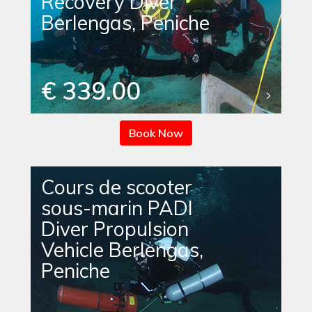
Recovery Diver
Berlengas, Peniche
€ 339.00
Book Now
Cours de scooter
sous-marin PADI
Diver Propulsion
Vehicle Berlengas,
Peniche