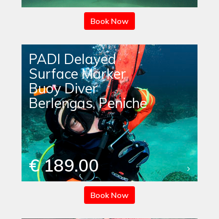
Book Now
PADI Delayed
Surface Marker
Buoy Diver
Berlengas, Peniche
€ 189.00
Book Now