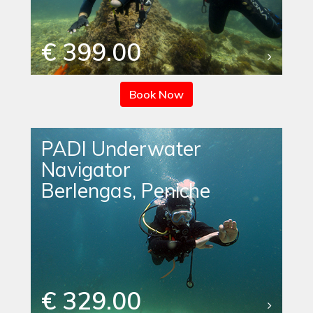
€ 399.00
Book Now
PADI Underwater
Navigator
Berlengas, Peniche
€ 329.00