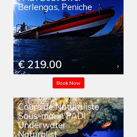
Berlengas, Peniche
€ 219.00
Book Now
Cours de Naturaliste
Sous-marin PADI
Underwater
Naturalist