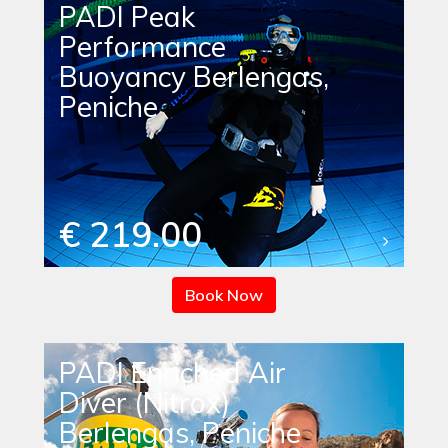
PADI Peak
Performance
Buoyancy Berlengas,
Peniche
€ 219.00
Book Now
PADI Enriched Air
Diver (Nitrox)
Berlengas, Peniche