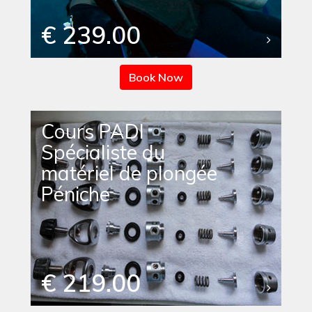
€ 239.00
Book Now
Cours PADI
Spécialiste du
matériel de plongée
Péniche
€ 219.00