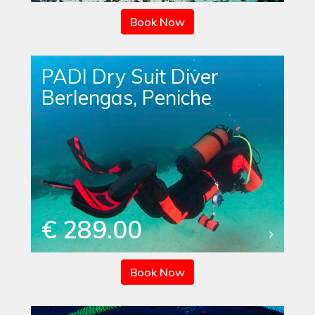
Book Now
PADI Dry Suit Diver
Berlengas, Peniche
€ 289.00
Book Now