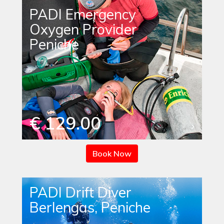
PADI Emergency
Oxygen Provider
Peniche
€ 129.00
Book Now
PADI Drift Diver
Berlengas, Peniche