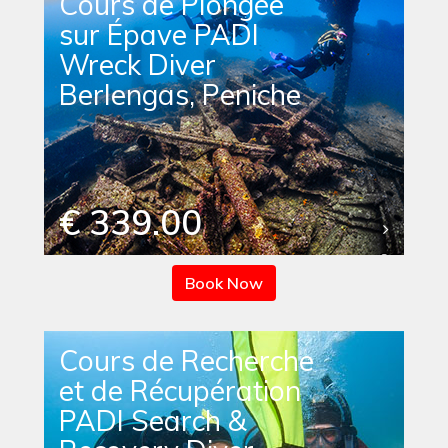
Cours de Plongée
sur Épave PADI
Wreck Diver
Berlengas, Peniche
€ 339.00
Book Now
Cours de Recherche
et de Récupération
PADI Search &