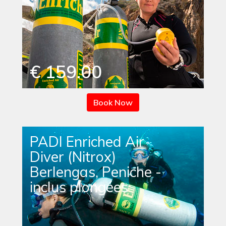
€ 159.00
Book Now
PADI Enriched Air
Diver (Nitrox)
Berlengas, Peniche -
inclus plongées