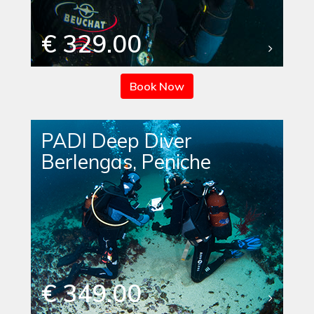
€ 329.00
Book Now
PADI Deep Diver
Berlengas, Peniche
€ 349.00