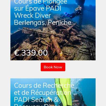
Cours de Plongée
sur Épave PADI
Wreck Diver
Berlengas, Peniche
€ 339.00
Book Now
Cours de Recherche
et de Récupération
PADI Search &