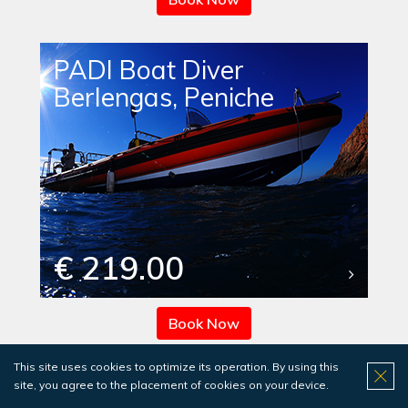
PADI Boat Diver
Berlengas, Peniche
€ 219.00
Book Now
This site uses cookies to optimize its operation. By using this
site, you agree to the placement of cookies on your device.
Cours de Naturaliste