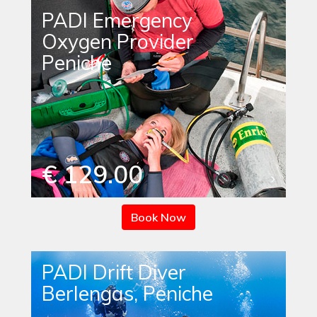
PADI Emergency
Oxygen Provider
Peniche
€ 129.00
Book Now
PADI Drift Diver
Berlengas, Peniche