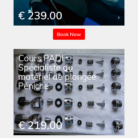
€ 239.00
Book Now
Cours PADI
Spécialiste du
matériel de plongée
Péniche
€ 219.00