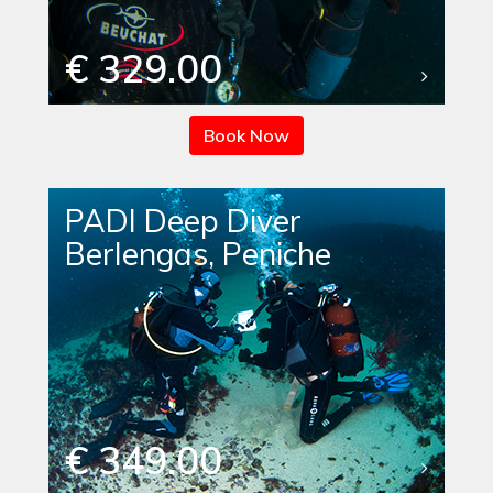
€ 329.00
Book Now
PADI Deep Diver
Berlengas, Peniche
€ 349.00