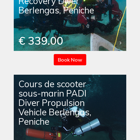
Recovery Diver
Berlengas, Peniche
€ 339.00
Book Now
Cours de scooter
sous-marin PADI
Diver Propulsion
Vehicle Berlengas,
Peniche