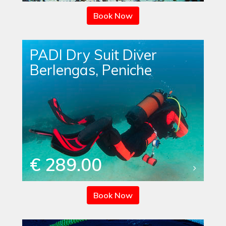
Book Now
PADI Dry Suit Diver
Berlengas, Peniche
€ 289.00
Book Now