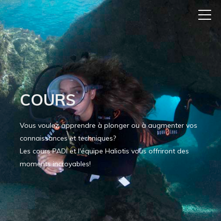
COURS
Vous voulez apprendre à plonger ou à augmenter vos
connaissances et techniques?
Les cours PADI et l'équipe Haliotis vous offriront des
moments incroyables!