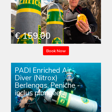
€ 159.00
Book Now
PADI Enriched Air
Diver (Nitrox)
Berlengas, Peniche -
inclus plongées