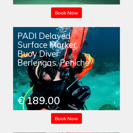
Book Now
PADI Delayed
Surface Marker
Buoy Diver
Berlengas, Peniche
€ 189.00
Book Now