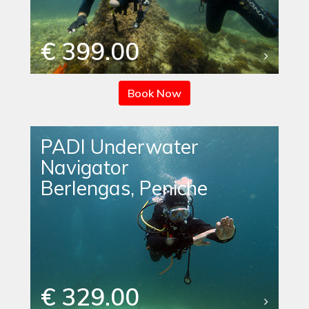
€ 399.00
Book Now
PADI Underwater
Navigator
Berlengas, Peniche
€ 329.00