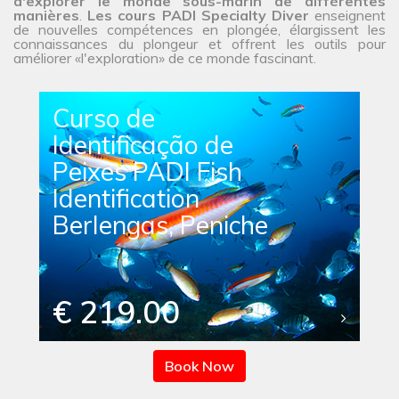
d'explorer le monde sous-marin de différentes
manières
.
Les cours PADI Specialty Diver
enseignent
de nouvelles compétences en plongée, élargissent les
connaissances du plongeur et offrent les outils pour
améliorer «l'exploration» de ce monde fascinant.
Curso de
Identificação de
Peixes PADI Fish
Identification
Berlengas, Peniche
€ 219.00
Book Now