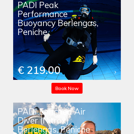
PADI Peak
Performance
Buoyancy Berlengas,
Peniche
€ 219.00
Book Now
PADI Enriched Air
Diver (Nitrox)
Berlengas, Peniche