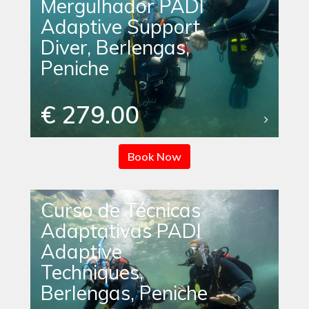
Mergulhador PADI
Adaptive Support
Diver, Berlengas,
Peniche
€ 279.00
Book Now
Curso de Técnicas
Adaptativas PADI
Adaptive
Techniques,
Berlengas, Peniche