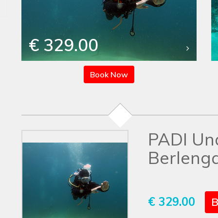
€ 329.00
Book Now
PADI Un
Berlenga
€ 329.00
B