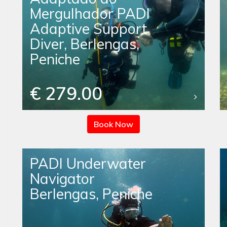
Mergulhador PADI
Adaptive Support
Diver, Berlengas,
Peniche
€ 279.00
Book Now
PADI Underwater
Navigator
Berlengas, Peniche