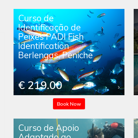
Curso de
Identificação de
Peixes PADI Fish
Identification
Berlengas, Peniche
€ 219.00
Book Now
Curso de Apoio
Adaptado ao