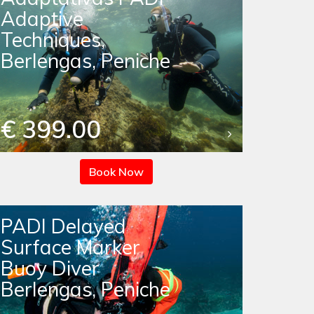
Adaptive
Techniques,
Berlengas, Peniche
€ 399.00
Book Now
PADI Delayed
Surface Marker
Buoy Diver
Berlengas, Peniche