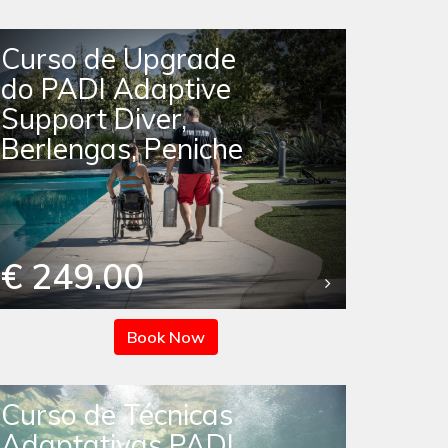
Curso de Upgrade
do PADI Adaptive
Support Diver,
Berlengas, Peniche
€ 249.00
Book Now
Curso de Técnicas
Adaptativas PADI