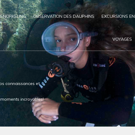
SNORKELING
OBSERVATION DES DAUPHINS
EXCURSIONS EN
VOYAGES
os connaissances et
es moments incroyables!