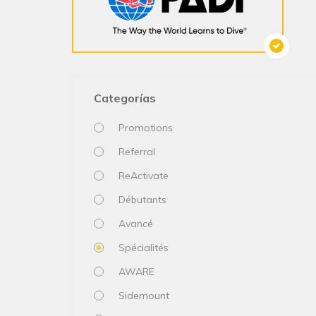
Categorías
Promotions
Referral
ReActivate
Débutants
Avancé
Spécialités
AWARE
Sidemount