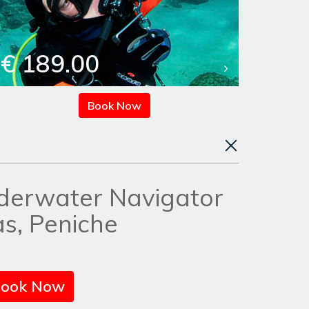
€ 189.00
Book Now
derwater Navigator
s, Peniche
ook Now