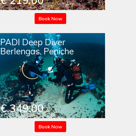
€ 219.00
Book Now
PADI Deep Diver
Berlengas, Peniche
€ 349.00
Book Now