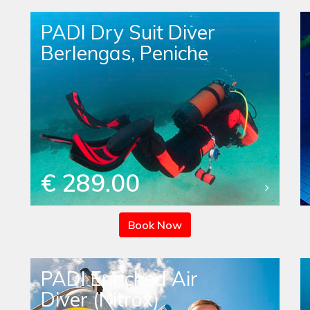
PADI Dry Suit Diver
Berlengas, Peniche
€ 289.00
Book Now
PADI Enriched Air
Diver (Nitrox)