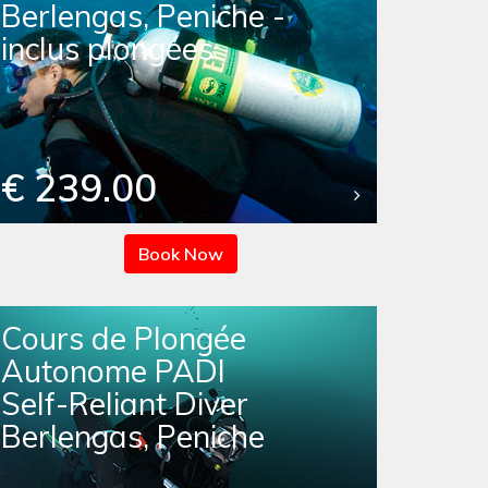
Berlengas, Peniche -
inclus plongées
€ 239.00
Book Now
Cours de Plongée
Autonome PADI
Self-Reliant Diver
Berlengas, Peniche