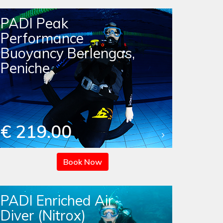
PADI Peak
Performance
Buoyancy Berlengas,
Peniche
€ 219.00
Book Now
PADI Enriched Air
Diver (Nitrox)