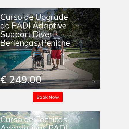
Curso de Upgrade
do PADI Adaptive
Support Diver,
Berlengas, Peniche
€ 249.00
Book Now
Curso de Técnicas
Adaptativas PADI