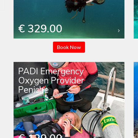
€ 329.00
Book Now
PADI Emergency
Oxygen Provider
Peniche