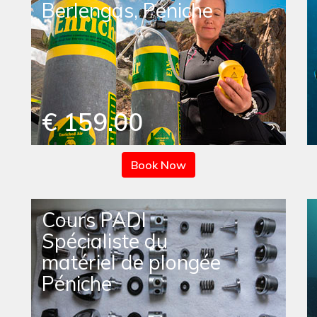
Berlengas, Peniche
€ 159.00
Book Now
Cours PADI
Spécialiste du
matériel de plongée
Péniche