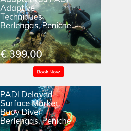
Adaptive
Techniques,
Berlengas, Peniche
€ 399.00
Book Now
PADI Delayed
Surface Marker
Buoy Diver
Berlengas, Peniche