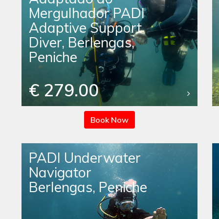
Mergulhador PADI
Adaptive Support
Diver, Berlengas,
Peniche
€ 279.00
Book Now
PADI Underwater
Navigator
Berlengas, Peniche