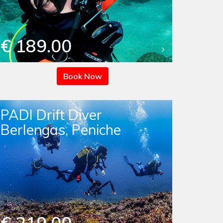
€ 189.00
Book Now
PADI Drift Diver
Berlengas, Peniche