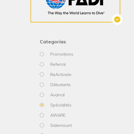
Categorías
Promotions
Referral
ReActivate
Débutants
Avancé
Spécialités
AWARE
Sidemount