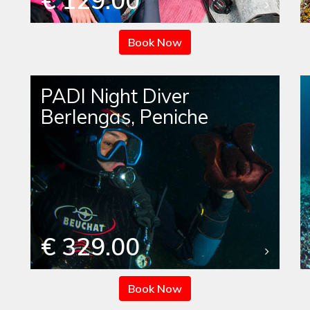
€ 129.00
Book Now
PADI Night Diver
Berlengas, Peniche
€ 329.00
Book Now