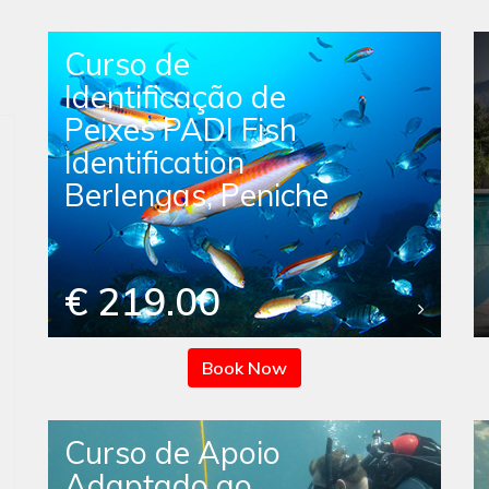
Curso de
Identificação de
Peixes PADI Fish
Identification
Berlengas, Peniche
€ 219.00
Book Now
Curso de Apoio
Adaptado ao