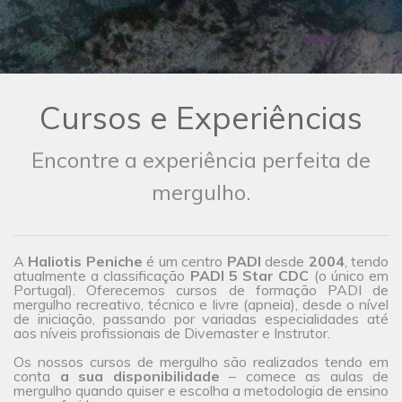
Cursos e Experiências
Encontre a experiência perfeita de
mergulho.
A
Haliotis Peniche
é um centro
PADI
desde
2004
, tendo
atualmente a classificação
PADI 5 Star CDC
(o único em
Portugal). Oferecemos cursos de formação PADI de
mergulho recreativo, técnico e livre (apneia), desde o nível
de iniciação, passando por variadas especialidades até
aos níveis profissionais de Divemaster e Instrutor.
Os nossos cursos de mergulho são realizados tendo em
conta
a sua disponibilidade
– comece as aulas de
mergulho quando quiser e escolha a metodologia de ensino