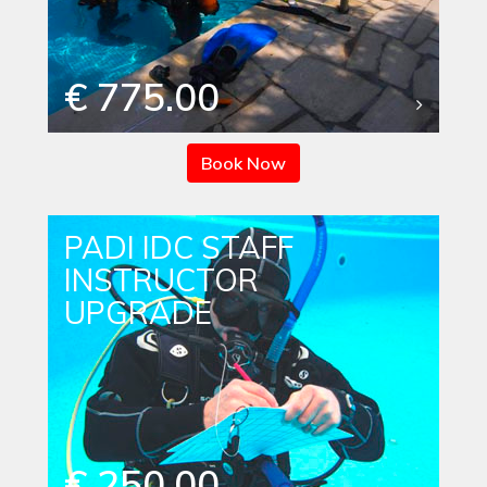
€ 775.00
Book Now
PADI IDC STAFF
INSTRUCTOR
UPGRADE
€ 250.00