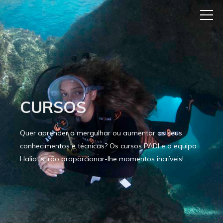
CURSOS
Quer aprender a mergulhar ou aumentar os seus
conhecimentos e técnicas? Os cursos PADI e a equipa
Haliotis irão proporcionar-lhe momentos incríveis!