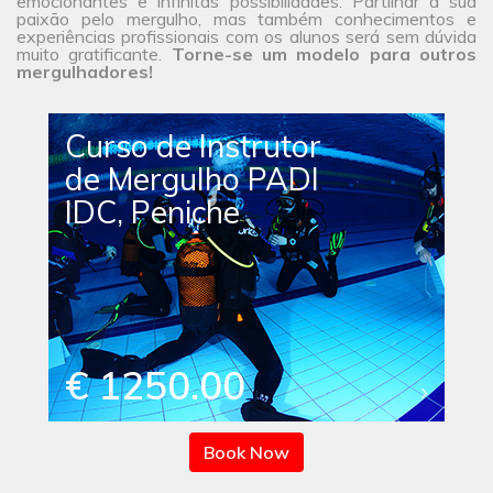
emocionantes e infinitas possibilidades. Partilhar a sua
paixão pelo mergulho, mas também conhecimentos e
experiências profissionais com os alunos será sem dúvida
muito gratificante.
Torne-se um modelo para outros
mergulhadores!
Curso de Instrutor
de Mergulho PADI
IDC, Peniche
€ 1250.00
Book Now