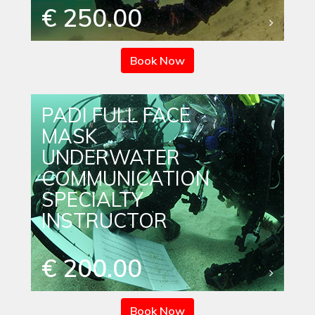
€ 250.00
Book Now
PADI FULL FACE
MASK
UNDERWATER
COMMUNICATION
SPECIALTY
INSTRUCTOR
€ 200.00
Book Now