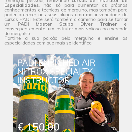
formação pessoal, realizando
cursos de Instrutor de
Especialidades
, não só para aumentar os próprios
conhecimentos e técnicas de mergulho, mas também para
poder oferecer aos seus alunos uma maior
variedade de
cursos
PADI. Este será também o caminho para se tornar
um
PADI Master Scuba Diver Trainer
e,
consequentemente, um instrutor mais valioso no mercado
do mergulho.
Partilhe a sua paixão pelo mergulho e ensine as
especialidades com que mais se identifica.
PADI ENRICHED AIR
NITROX SPECIALTY
INSTRUCTOR
€ 150.00