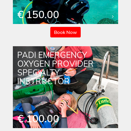
€ 150.00
Book Now
PADI EMERGENCY
OXYGEN PROVIDER
SPECIALTY
INSTRUCTOR
€ 100.00