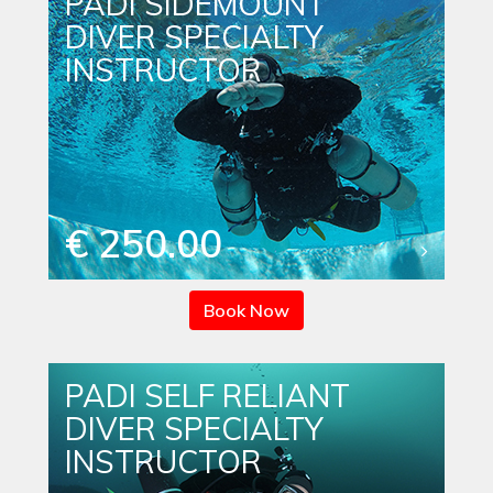
PADI SIDEMOUNT
DIVER SPECIALTY
INSTRUCTOR
€ 250.00
Book Now
PADI SELF RELIANT
DIVER SPECIALTY
INSTRUCTOR