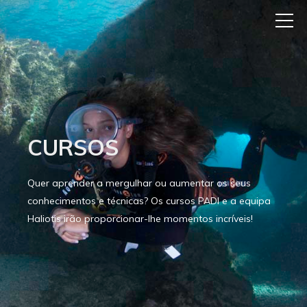
CURSOS
Quer aprender a mergulhar ou aumentar os seus
conhecimentos e técnicas? Os cursos PADI e a equipa
Haliotis irão proporcionar-lhe momentos incríveis!