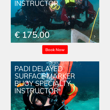
INSTRUCTOR
€ 175.00
Book Now
PADI DELAYED
SURFACE MARKER
BUOY SPECIALTY
INSTRUCTOR