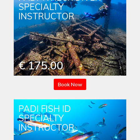
SPECIALTY
INSTRUCTOR
€ 175.00
Book Now
PADI FISH ID
SPECIALTY
INSTRUCTOR