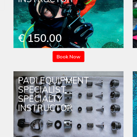
€ 150.00
Book Now
PADI EQUIPMENT
SPECIALIST
SPECIALTY
INSTRUCTOR