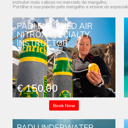
instrutor mais valioso no mercado do mergulho.
Partilhe a sua paixão pelo mergulho e ensine as especial
PADI ENRICHED AIR
NITROX SPECIALTY
INSTRUCTOR
€ 150.00
Book Now
PADI UNDERWATER