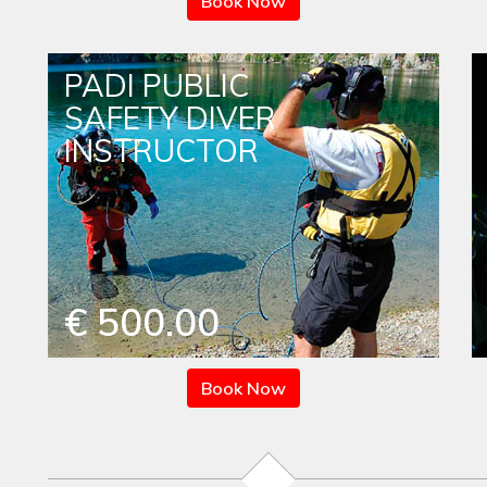
Book Now
PADI PUBLIC
SAFETY DIVER
INSTRUCTOR
€ 500.00
Book Now