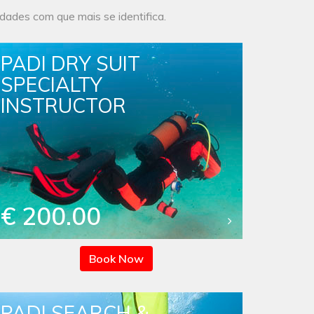
idades com que mais se identifica.
PADI DRY SUIT
SPECIALTY
INSTRUCTOR
€ 200.00
Book Now
PADI SEARCH &