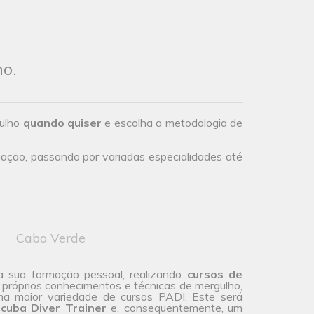
ho.
gulho
quando quiser
e escolha a metodologia de
iação, passando por variadas especialidades até
Cabo Verde
a sua formação pessoal, realizando
cursos de
 próprios conhecimentos e técnicas de mergulho,
ma maior
variedade de cursos
PADI. Este será
cuba Diver Trainer
e, consequentemente, um