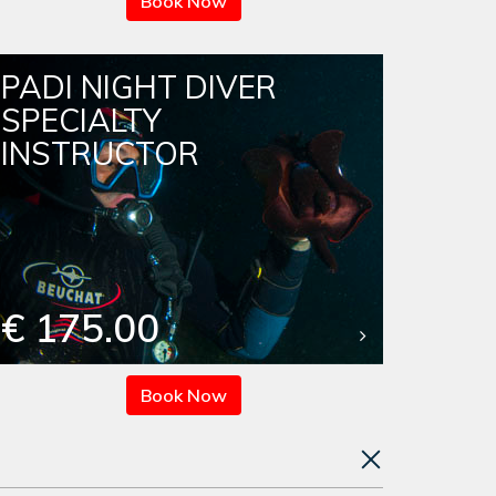
Book Now
PADI NIGHT DIVER
SPECIALTY
INSTRUCTOR
€ 175.00
Book Now