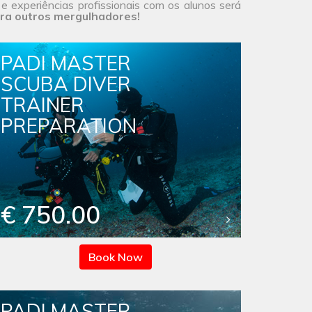
 experiências profissionais com os alunos será
ra outros mergulhadores!
PADI MASTER
SCUBA DIVER
TRAINER
PREPARATION
€ 750.00
Book Now
PADI MASTER