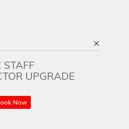
C STAFF
CTOR UPGRADE
ook Now