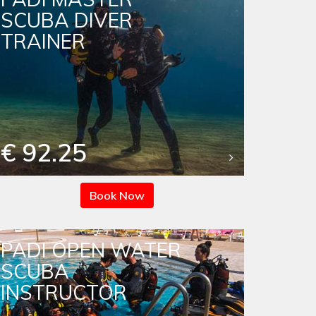
SCUBA DIVER
TRAINER
€ 92.25
Book Now
PADI OPEN WATER
SCUBA
INSTRUCTOR