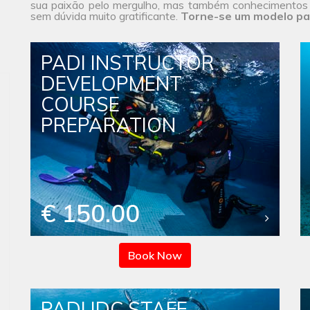
sua paixão pelo mergulho, mas também conhecimentos e
sem dúvida muito gratificante.
Torne-se um modelo pa
PADI INSTRUCTOR
DEVELOPMENT
COURSE
PREPARATION
€ 150.00
Book Now
PADI IDC STAFF