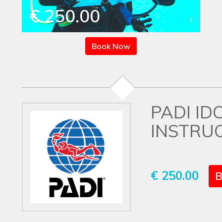
€ 250.00
Book Now
PADI ID
INSTRU
€ 250.00
B