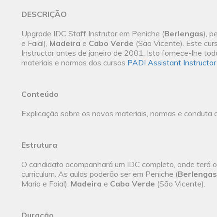
DESCRIÇÃO
Upgrade IDC Staff Instrutor em Peniche (
Berlengas
), p
e Faial),
Madeira
e
Cabo Verde
(São Vicente). Este cur
Instructor antes de janeiro de 2001. Isto fornece-lhe to
materiais e normas dos cursos
PADI Assistant Instructor
Conteúdo
Explicação sobre os novos materiais, normas e conduta 
Estrutura
O candidato acompanhará um IDC completo, onde terá oc
curriculum. As aulas poderão ser em Peniche (
Berlengas
Maria e Faial),
Madeira
e
Cabo Verde
(São Vicente).
Duração