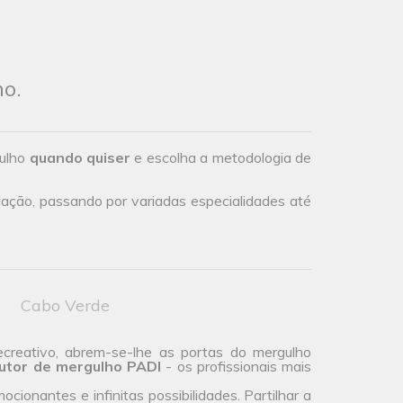
ho.
gulho
quando quiser
e escolha a metodologia de
iação, passando por variadas especialidades até
Cabo Verde
ecreativo, abrem-se-lhe as portas do mergulho
rutor de mergulho PADI
- os profissionais mais
cionantes e infinitas possibilidades. Partilhar a