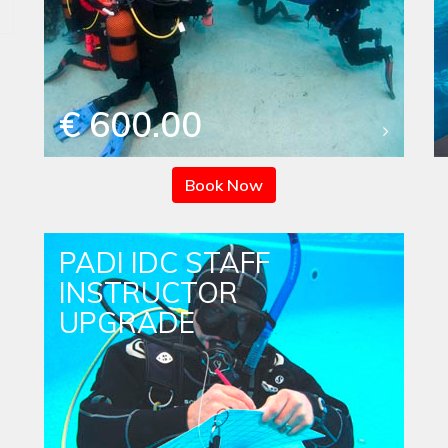
€ 600.00
Book Now
PADI IDC STAFF
INSTRUCTOR
UPGRADE