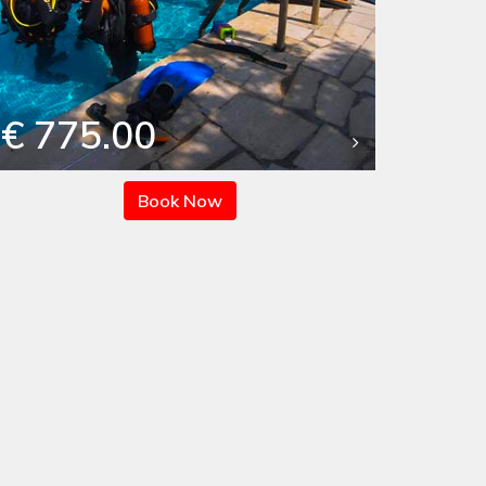
€ 775.00
Book Now