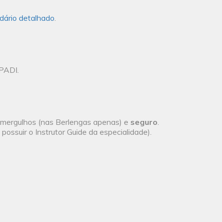
ndário detalhado
.
 PADI.
e mergulhos (nas Berlengas apenas) e
seguro
.
possuir o Instrutor Guide da especialidade).