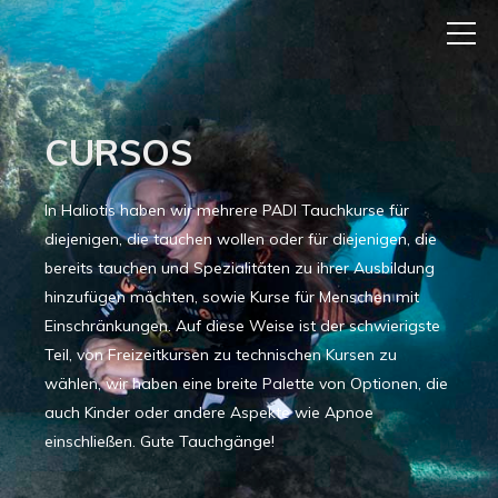
CURSOS
In Haliotis haben wir mehrere PADI Tauchkurse für
diejenigen, die tauchen wollen oder für diejenigen, die
bereits tauchen und Spezialitäten zu ihrer Ausbildung
hinzufügen möchten, sowie Kurse für Menschen mit
Einschränkungen. Auf diese Weise ist der schwierigste
Teil, von Freizeitkursen zu technischen Kursen zu
wählen, wir haben eine breite Palette von Optionen, die
auch Kinder oder andere Aspekte wie Apnoe
einschließen. Gute Tauchgänge!