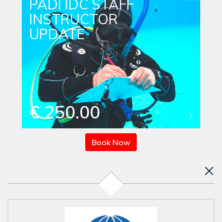
PADI IDC STAFF
INSTRUCTOR
UPDATE
€ 250.00
Book Now