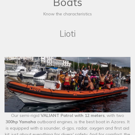
Boats
Know the characteristics
Lioti
​Our semi-rigid
VALIANT Patrol with 12 meters
, with two
300hp Yamaha
outboard engines, is the best boat in Azores. It
is equipped with a sounder, d-gps, radar, oxygen and first aid
kit; just about everything for divers' safety. And for comfort, the