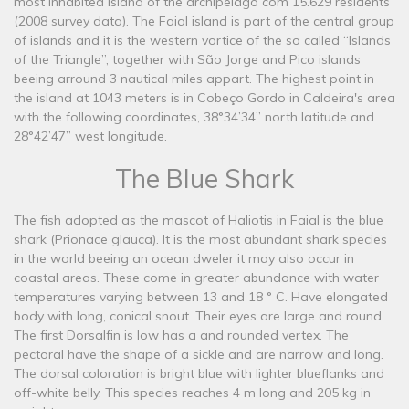
most inhabited island of the archipelago com 15.629 residents
(2008 survey data). The Faial island is part of the central group
of islands and it is the western vortice of the so called “Islands
of the Triangle”, together with São Jorge and Pico islands
beeing arround 3 nautical miles appart. The highest point in
the island at 1043 meters is in Cobeço Gordo in Caldeira's area
with the following coordinates, 38°34’34’’ north latitude and
28°42’47’’ west longitude.
The Blue Shark
The fish adopted as the mascot of Haliotis in Faial is the blue
shark (Prionace glauca). It is the most abundant shark species
in the world beeing an ocean dweler it may also occur in
coastal areas. These come in greater abundance with water
temperatures varying between 13 and 18 ° C. Have elongated
body with long, conical snout. Their eyes are large and round.
The first Dorsalfin is low has a and rounded vertex. The
pectoral have the shape of a sickle and are narrow and long.
The dorsal coloration is bright blue with lighter blueflanks and
off-white belly. This species reaches 4 m long and 205 kg in