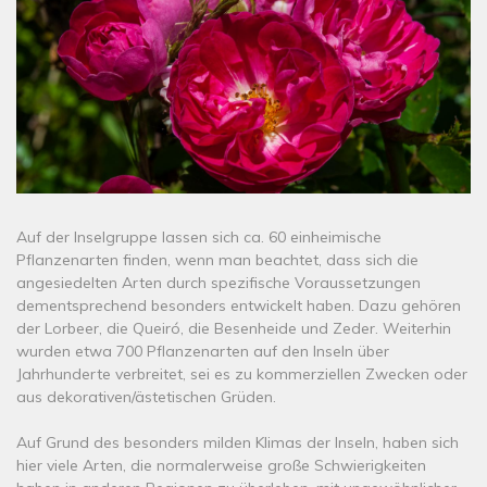
Auf der Inselgruppe lassen sich ca. 60 einheimische
Pflanzenarten finden, wenn man beachtet, dass sich die
angesiedelten Arten durch spezifische Voraussetzungen
dementsprechend besonders entwickelt haben. Dazu gehören
der Lorbeer, die Queiró, die Besenheide und Zeder. Weiterhin
wurden etwa 700 Pflanzenarten auf den Inseln über
Jahrhunderte verbreitet, sei es zu kommerziellen Zwecken oder
aus dekorativen/ästetischen Grüden.
Auf Grund des besonders milden Klimas der Inseln, haben sich
hier viele Arten, die normalerweise große Schwierigkeiten