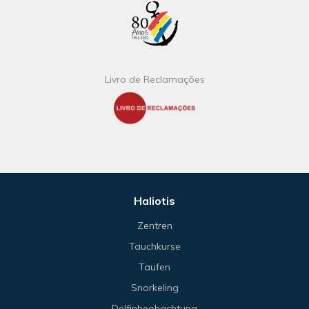
Livro de Reclamações
Haliotis
Zentren
Tauchkurse
Taufen
Snorkeling
Delfinbeobachtung