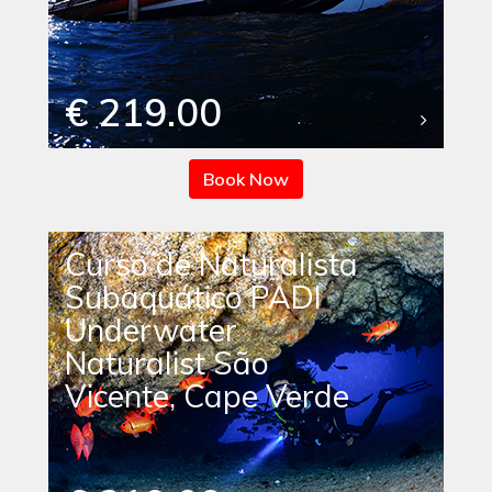
€ 219.00
Book Now
Curso de Naturalista
Subaquático PADI
Underwater
Naturalist São
Vicente, Cape Verde