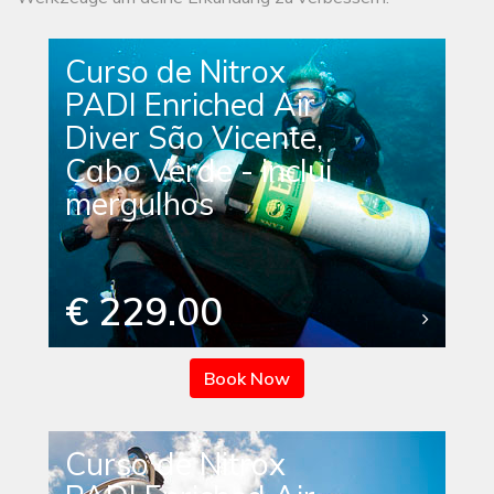
Curso de Nitrox
PADI Enriched Air
Diver São Vicente,
Cabo Verde - inclui
mergulhos
€ 229.00
Book Now
Curso de Nitrox