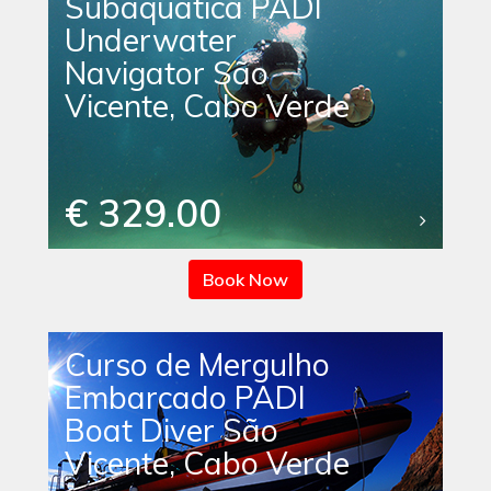
Subaquática PADI
Underwater
Navigator São
Vicente, Cabo Verde
€ 329.00
Book Now
Curso de Mergulho
Embarcado PADI
Boat Diver São
Vicente, Cabo Verde