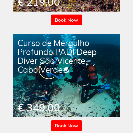
€ 219.00
Book Now
Curso de Mergulho
Profundo PADI Deep
Diver São Vicente,
Cabo Verde
€ 349.00
Book Now