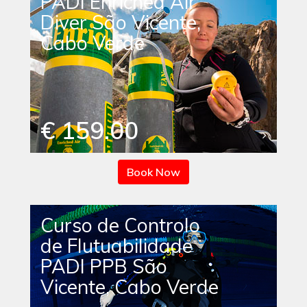
PADI Enriched Air
Diver São Vicente,
Cabo Verde
€ 159.00
Book Now
Curso de Controlo
de Flutuabilidade
PADI PPB São
Vicente, Cabo Verde