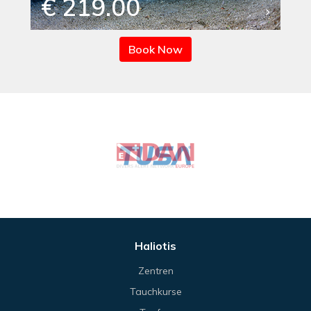
€ 219.00
Book Now
Haliotis
Zentren
Tauchkurse