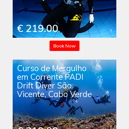
€ 219.00
Book Now
Curso de Mergulho
em Corrente PADI
Drift Diver São
Vicente, Cabo Verde