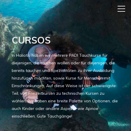
CURSOS
In Haliotis haben wir mehrere PADI Tauchkurse für
diejenigen, die tauchen wollen oder für diejenigen, die
bereits tauchen und Spezialitäten zu ihrer Ausbildung
hinzufügen möchten, sowie Kurse für Menschen mit
Einschränkungen. Auf diese Weise ist der schwierigste
Teil, von Freizeitkursen zu technischen Kursen zu
wählen, wir haben eine breite Palette von Optionen, die
auch Kinder oder andere Aspekte wie Apnoe
einschließen. Gute Tauchgänge!