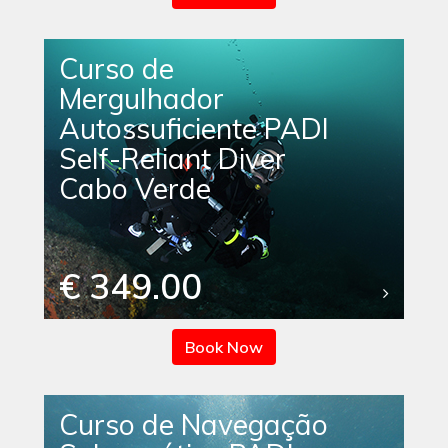
Curso de
Mergulhador
Autossuficiente PADI
Self-Reliant Diver
Cabo Verde
€ 349.00
Book Now
Curso de Navegação