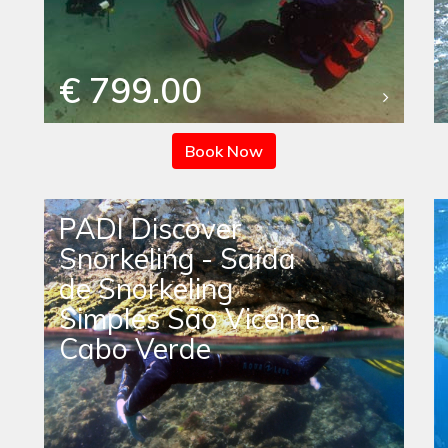
€ 799.00
Book Now
PADI Discover
Snorkeling - Saída
de Snorkeling
Simples São Vicente,
Cabo Verde