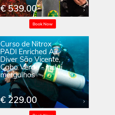
€ 539.00
Book Now
Curso de Nitrox
PADI Enriched Air
Diver São Vicente,
Cabo Verde - inclui
mergulhos
€ 229.00