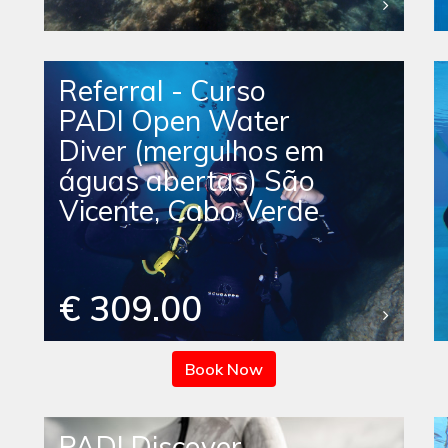
Referral - Curso
PADI Open Water
Diver (mergulhos em
águas abertas) São
Vicente, Cabo Verde
€ 309.00
Book Now
PADI Discover