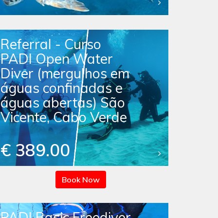
Referral - Curso
PADI Open Water
Diver (mergulhos em
águas confinadas e
águas abertas) São
Vicente, Cabo Verde
€ 389.00
Book Now
PADI Basic Freediver