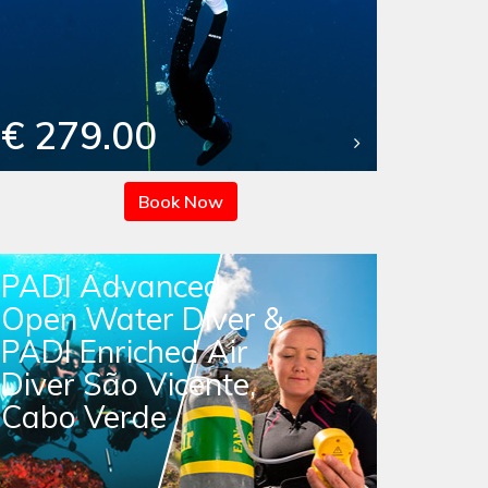
€ 279.00
Book Now
PADI Advanced
Open Water Diver &
PADI Enriched Air
Diver São Vicente,
Cabo Verde