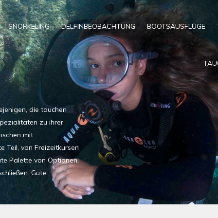
SNORKELING
DELFINBEOBACHTUNG
BOOTSAUSFLÜGE
TAU
ejenigen, die tauchen
pezialitäten zu ihrer
nschen mit
 Teil, von Freizeitkursen
ite Palette von Optionen,
chließen. Gute