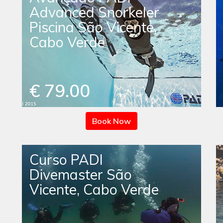
Advanced Snorkeler
Piscina São Vicente,
Cabo Verde
€ 79.00
Book Now
Curso PADI
Divemaster São
Vicente, Cabo Verde