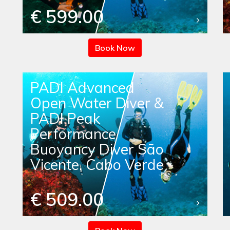
€ 599.00
Book Now
PADI Advanced
Open Water Diver &
PADI Peak
Performance
Buoyancy Diver São
Vicente, Cabo Verde
€ 509.00