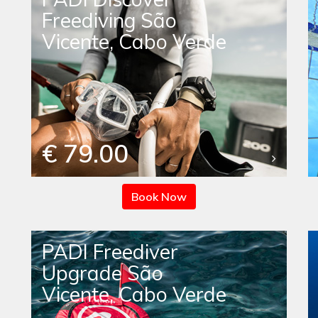
Freediving São
Vicente, Cabo Verde
€ 79.00
Book Now
PADI Freediver
Upgrade São
Vicente, Cabo Verde