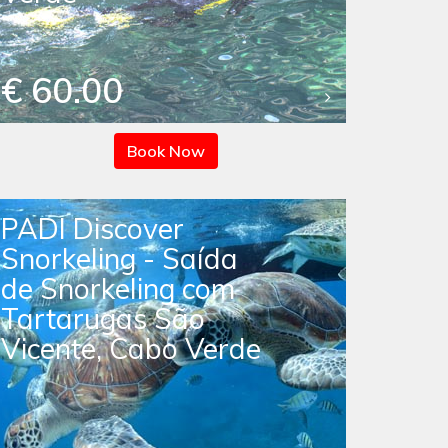
€ 60.00
Book Now
PADI Discover
Snorkeling - Saída
de Snorkeling com
Tartarugas São
Vicente, Cabo Verde