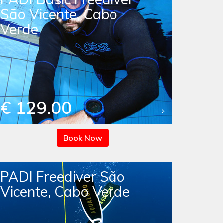
São Vicente, Cabo
Verde
€ 129.00
Book Now
PADI Freediver São
Vicente, Cabo Verde