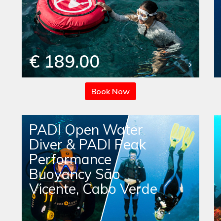
€ 189.00
Book Now
PADI Open Water
Diver & PADI Peak
Performance
Buoyancy São
Vicente, Cabo Verde