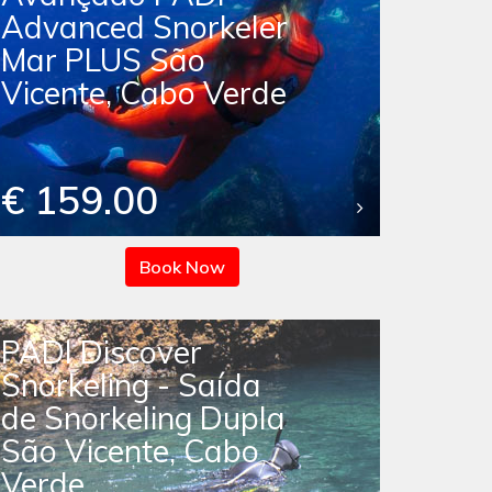
Advanced Snorkeler
Mar PLUS São
Vicente, Cabo Verde
€ 159.00
Book Now
PADI Discover
Snorkeling - Saída
de Snorkeling Dupla
São Vicente, Cabo
Verde