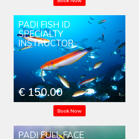
Book Now
PADI FISH ID
SPECIALTY
INSTRUCTOR
€ 150.00
Book Now
PADI FULL FACE