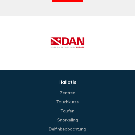
Haliotis
Zentren
Tauchkurse
Taufen
Snorkeling
Delfinbeobachtung