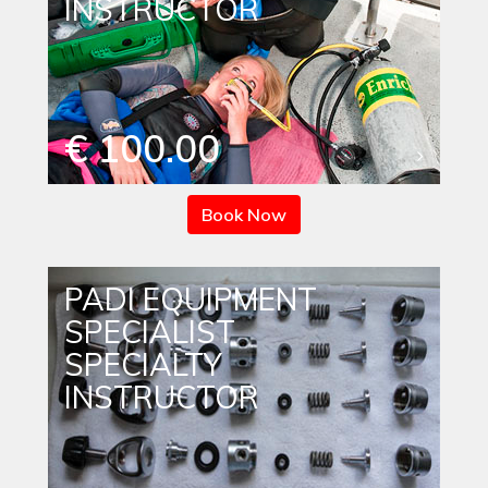
INSTRUCTOR
€ 100.00
Book Now
PADI EQUIPMENT
SPECIALIST
SPECIALTY
INSTRUCTOR