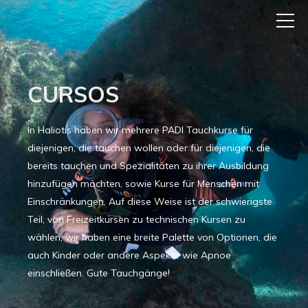
CURSOS
In Haliotis haben wir mehrere PADI Tauchkurse für
diejenigen, die tauchen wollen oder für diejenigen, die
bereits tauchen und Spezialitäten zu ihrer Ausbildung
hinzufügen möchten, sowie Kurse für Menschen mit
Einschränkungen. Auf diese Weise ist der schwierigste
Teil, von Freizeitkursen zu technischen Kursen zu
wählen, wir haben eine breite Palette von Optionen, die
auch Kinder oder andere Aspekte wie Apnoe
einschließen. Gute Tauchgänge!