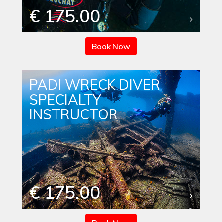
€ 175.00
Book Now
PADI WRECK DIVER
SPECIALTY
INSTRUCTOR
€ 175.00