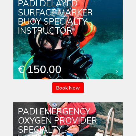
PADI DELAYED
SURFACE MARKER
BUOY SPECIALTY
INSTRUCTOR
€ 150.00
Book Now
PADI EMERGENCY
OXYGEN PROVIDER
SPECIALTY