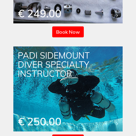
€ 249.00
Book Now
PADI SIDEMOUNT
DIVER SPECIALTY
INSTRUCTOR
€ 250.00