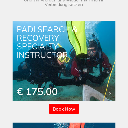
Verbindung setzen.
PADI SEARCH &
RECOVERY
SPECIALTY
INSTRUCTOR
€ 175.00
Book Now