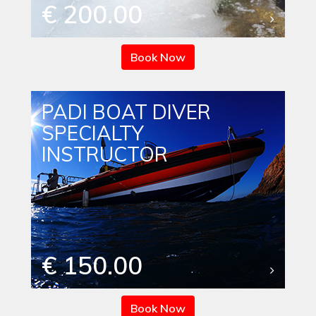
€ 200.00
Book Now
PADI BOAT DIVER
SPECIALTY
INSTRUCTOR
€ 150.00
Book Now