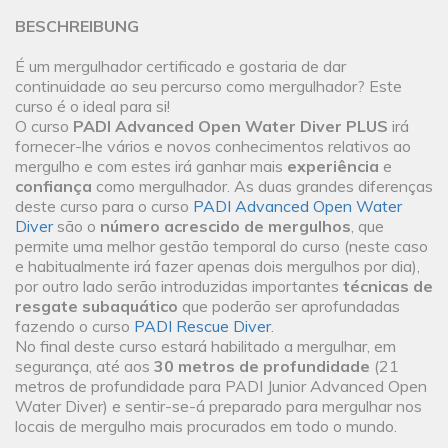
BESCHREIBUNG
É um mergulhador certificado e gostaria de dar
continuidade ao seu percurso como mergulhador? Este
curso é o ideal para si!
O curso
PADI Advanced Open Water Diver PLUS
irá
fornecer-lhe vários e novos conhecimentos relativos ao
mergulho e com estes irá ganhar mais
experiência
e
confiança
como mergulhador. As duas grandes diferenças
deste curso para o curso
PADI Advanced Open Water
Diver
são o
número acrescido de mergulhos
, que
permite uma melhor gestão temporal do curso (neste caso
e habitualmente irá fazer apenas dois mergulhos por dia),
por outro lado serão introduzidas importantes
técnicas de
resgate subaquático
que poderão ser aprofundadas
fazendo o curso
PADI Rescue Diver
.
No final deste curso estará habilitado a mergulhar, em
segurança, até aos
30 metros de profundidade
(21
metros de profundidade para PADI Junior Advanced Open
Water Diver) e sentir-se-á preparado para mergulhar nos
locais de mergulho mais procurados em todo o mundo.