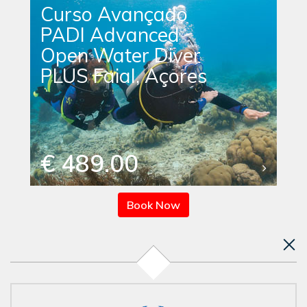
Curso Avançado
PADI Advanced
Open Water Diver
PLUS Faial, Açores
€ 489.00
Book Now