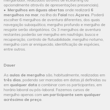
mergulhador, realizados através de eLearning ou
opcionalmente através de apresentações presenciais).
•
Mergulhos em águas abertas
onde realizará
6
mergulhos no mar
, na ilha do
Faial
nos
Açores
. Poderá
escolher 6 mergulhos de aventura diferentes, dos quais
navegação subaquática, mergulho profundo e mergulho de
resgate serão obrigatórios. Os 3 mergulhos de aventura
restantes poderão ser mergulho em naufrágio, busca e
recuperação, controlo de flutuabilidade, mergulho noturno,
mergulho com ar enriquecido, identificação de espécies,
entre outros.
Dauer
As
aulas de mergulho
são, habitualmente, realizadas em
três dias
, podendo ser marcadas em datas já definidas ou
em
qualquer data
a combinar com os participantes, em
horário laboral ou pós-laboral. Fazemos cursos de
mergulho apenas com
um participante sem qualquer
acréscimo de preço
.