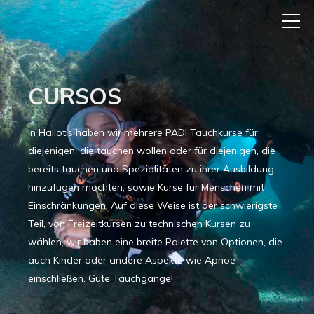
CURSOS
In Haliotis haben wir mehrere PADI Tauchkurse für
diejenigen, die tauchen wollen oder für diejenigen, die
bereits tauchen und Spezialitäten zu ihrer Ausbildung
hinzufügen möchten, sowie Kurse für Menschen mit
Einschränkungen. Auf diese Weise ist der schwierigste
Teil, von Freizeitkursen zu technischen Kursen zu
wählen, wir haben eine breite Palette von Optionen, die
auch Kinder oder andere Aspekte wie Apnoe
einschließen. Gute Tauchgänge!