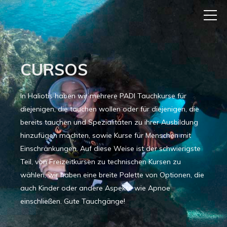
CURSOS
In Haliotis haben wir mehrere PADI Tauchkurse für
diejenigen, die tauchen wollen oder für diejenigen, die
bereits tauchen und Spezialitäten zu ihrer Ausbildung
hinzufügen möchten, sowie Kurse für Menschen mit
Einschränkungen. Auf diese Weise ist der schwierigste
Teil, von Freizeitkursen zu technischen Kursen zu
wählen, wir haben eine breite Palette von Optionen, die
auch Kinder oder andere Aspekte wie Apnoe
einschließen. Gute Tauchgänge!