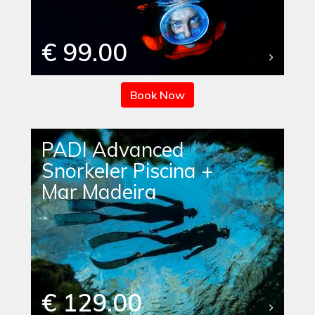
€ 99.00
Book Now
PADI Advanced
Snorkeler Piscina +
Mar Madeira
€ 129.00