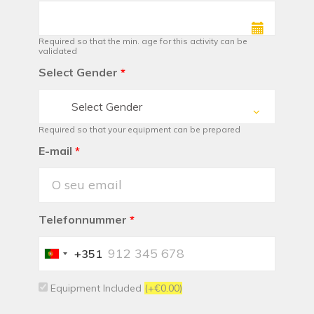
Required so that the min. age for this activity can be
validated
Select Gender
*
Select Gender
Required so that your equipment can be prepared
E-mail
*
Telefonnummer
*
+351
Portugal
+351
Equipment Included
(+€0.00)