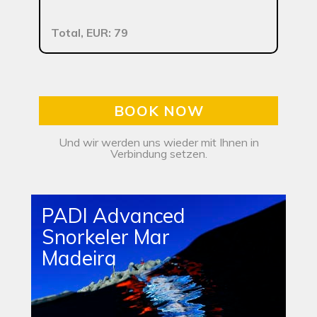
Total, EUR: 79
BOOK NOW
Und wir werden uns wieder mit Ihnen in
Verbindung setzen.
PADI Advanced
Snorkeler Mar
Madeira