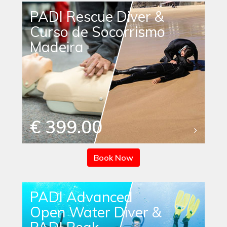
PADI Rescue Diver &
Curso de Socorrismo
Madeira
€ 399.00
Book Now
PADI Advanced
Open Water Diver &