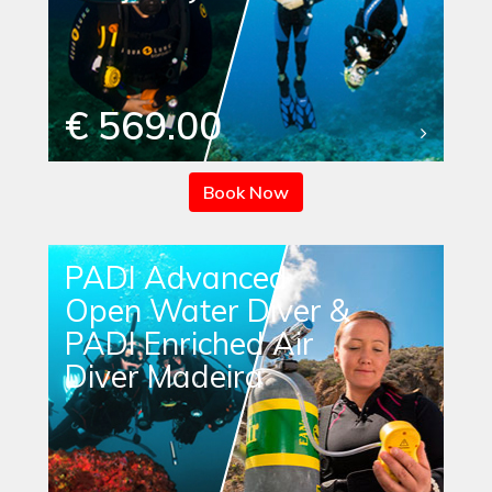
€ 569.00
Book Now
PADI Advanced
Open Water Diver &
PADI Enriched Air
Diver Madeira