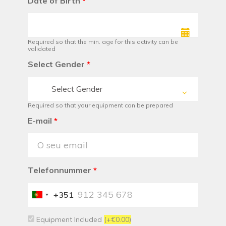
Date of Birth
*
Required so that the min. age for this activity can be
validated
Select Gender
*
Select Gender
Required so that your equipment can be prepared
E-mail
*
Telefonnummer
*
+351
Portugal
+351
Equipment Included
(+€0.00)