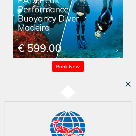
PADI Peak
Performance
Buoyancy Diver
Madeira
€ 599.00
Book Now