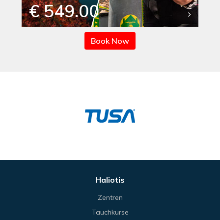
€ 549.00
Book Now
Haliotis
Zentren
Tauchkurse