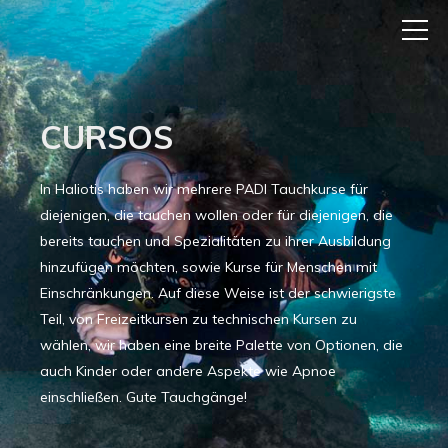
CURSOS
In Haliotis haben wir mehrere PADI Tauchkurse für
diejenigen, die tauchen wollen oder für diejenigen, die
bereits tauchen und Spezialitäten zu ihrer Ausbildung
hinzufügen möchten, sowie Kurse für Menschen mit
Einschränkungen. Auf diese Weise ist der schwierigste
Teil, von Freizeitkursen zu technischen Kursen zu
wählen, wir haben eine breite Palette von Optionen, die
auch Kinder oder andere Aspekte wie Apnoe
einschließen. Gute Tauchgänge!