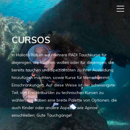
CURSOS
In Haliotis haben wir mehrere PADI Tauchkurse für
diejenigen, die tauchen wollen oder für diejenigen, die
bereits tauchen und Spezialitäten zu ihrer Ausbildung
hinzufügen möchten, sowie Kurse für Menschen mit
Einschränkungen. Auf diese Weise ist der schwierigste
Teil, von Freizeitkursen zu technischen Kursen zu
wählen, wir haben eine breite Palette von Optionen, die
auch Kinder oder andere Aspekte wie Apnoe
einschließen. Gute Tauchgänge!