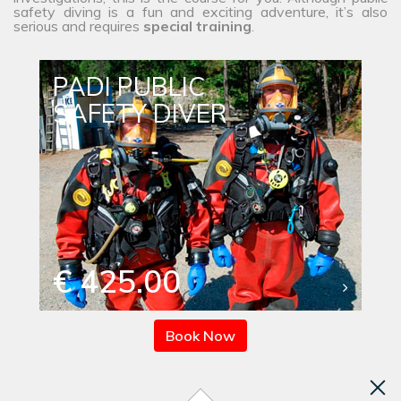
safety diving is a fun and exciting adventure, it’s also
serious and requires
special training
.
PADI PUBLIC
SAFETY DIVER
€ 425.00
Book Now