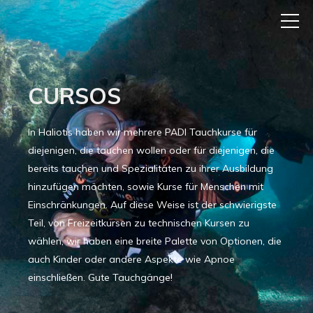
CURSOS
In Haliotis haben wir mehrere PADI Tauchkurse für
diejenigen, die tauchen wollen oder für diejenigen, die
bereits tauchen und Spezialitäten zu ihrer Ausbildung
hinzufügen möchten, sowie Kurse für Menschen mit
Einschränkungen. Auf diese Weise ist der schwierigste
Teil, von Freizeitkursen zu technischen Kursen zu
wählen, wir haben eine breite Palette von Optionen, die
auch Kinder oder andere Aspekte wie Apnoe
einschließen. Gute Tauchgänge!