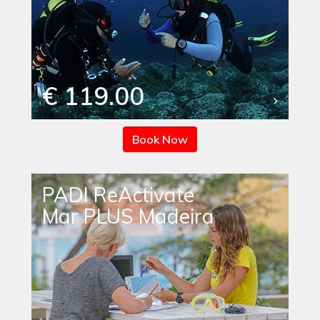
€ 119.00
Book Now
PADI ReActivate
Mar PLUS Madeira