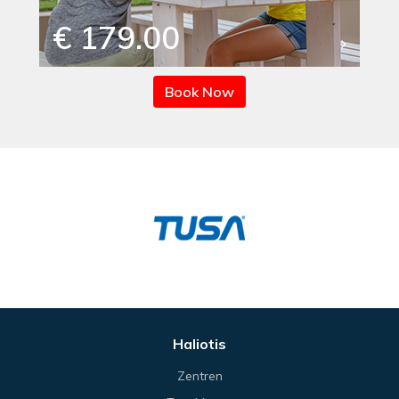
€ 179.00
Book Now
Haliotis
Zentren