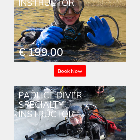
INSTRUCTOR
€ 199.00
Book Now
PADI ICE DIVER
SPECIALTY
INSTRUCTOR