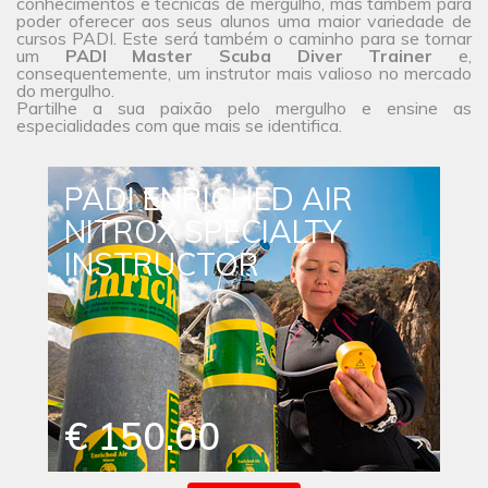
conhecimentos e técnicas de mergulho, mas também para
poder oferecer aos seus alunos uma maior
variedade de
cursos
PADI. Este será também o caminho para se tornar
um
PADI Master Scuba Diver Trainer
e,
consequentemente, um instrutor mais valioso no mercado
do mergulho.
Partilhe a sua paixão pelo mergulho e ensine as
especialidades com que mais se identifica.
PADI ENRICHED AIR
NITROX SPECIALTY
INSTRUCTOR
€ 150.00