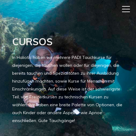
CURSOS
In Haliotis haben wir mehrere PADI Tauchkurse für
diejenigen, die tauchen wollen oder für diejenigen, die
bereits tauchen und Spezialitäten zu ihrer Ausbildung
hinzufügen möchten, sowie Kurse für Menschen mit
Einschränkungen. Auf diese Weise ist der schwierigste
Teil, von Freizeitkursen zu technischen Kursen zu
wählen, wir haben eine breite Palette von Optionen, die
auch Kinder oder andere Aspekte wie Apnoe
einschließen. Gute Tauchgänge!