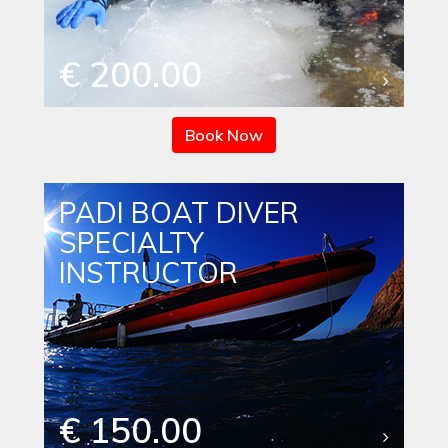
€ 200.00
Book Now
PADI BOAT DIVER
SPECIALTY
INSTRUCTOR
€ 150.00