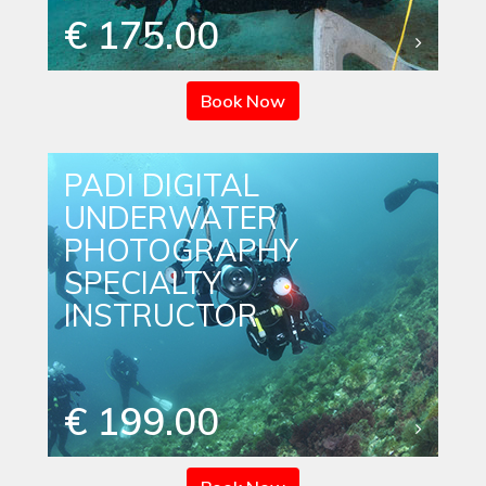
€ 175.00
Book Now
PADI DIGITAL
UNDERWATER
PHOTOGRAPHY
SPECIALTY
INSTRUCTOR
€ 199.00