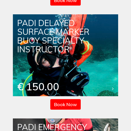
Book Now
PADI DELAYED
SURFACE MARKER
BUOY SPECIALTY
INSTRUCTOR
€ 150.00
Book Now
PADI EMERGENCY