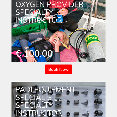
OXYGEN PROVIDER
SPECIALTY
INSTRUCTOR
€ 100.00
Book Now
PADI EQUIPMENT
SPECIALIST
SPECIALTY
INSTRUCTOR