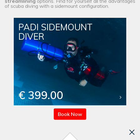
streamlining
options. Find for yourself all the advantages
of scuba diving with a sidemount configuration.
PADI SIDEMOUNT
DIVER
€ 399.00
Book Now