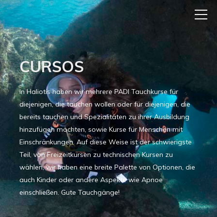
CURSOS
In Haliotis haben wir mehrere PADI Tauchkurse für
diejenigen, die tauchen wollen oder für diejenigen, die
bereits tauchen und Spezialitäten zu ihrer Ausbildung
hinzufügen möchten, sowie Kurse für Menschen mit
Einschränkungen. Auf diese Weise ist der schwierigste
Teil, von Freizeitkursen zu technischen Kursen zu
wählen, wir haben eine breite Palette von Optionen, die
auch Kinder oder andere Aspekte wie Apnoe
einschließen. Gute Tauchgänge!