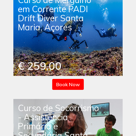
em Corrente PADI
Drift Diver Santa
Maria, Açores
€ 259.00
Book Now
Curso de Socorrismo
- Assistência
Primária e
Secundária Santa