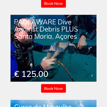
Book Now
PADI AWARE Dive
Against Debris PLUS
Santa Maria, Açores
€ 125.00
Book Now
Curso de Mergulho