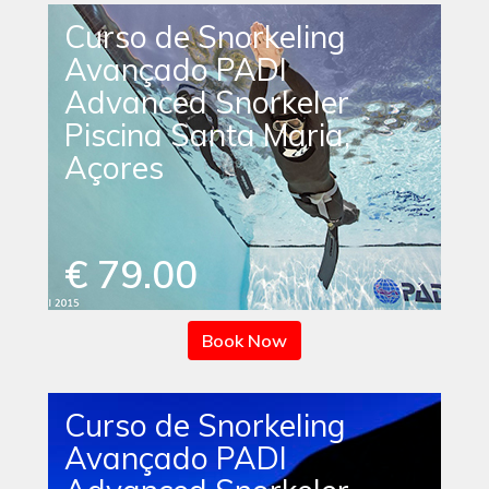
Curso de Snorkeling
Avançado PADI
Advanced Snorkeler
Piscina Santa Maria,
Açores
€ 79.00
Book Now
Curso de Snorkeling
Avançado PADI