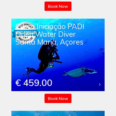
Book Now
Curso Iniciação PADI
Open Water Diver
Santa Maria, Açores
€ 459.00
Book Now