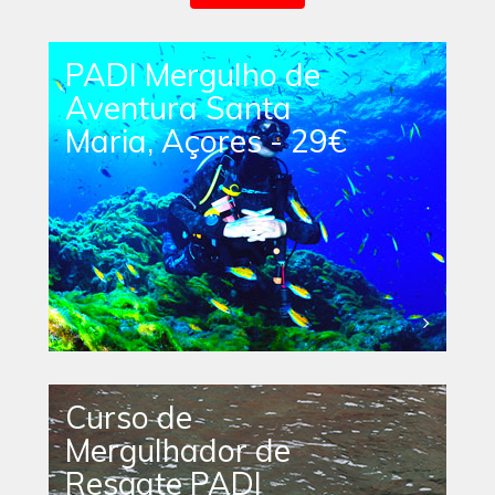
PADI Mergulho de
Aventura Santa
Maria, Açores - 29€
Curso de
Mergulhador de
Resgate PADI