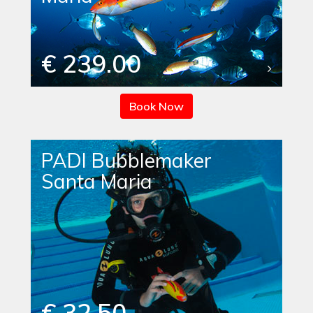
€ 239.00
Book Now
PADI Bubblemaker
Santa Maria
€ 32.50