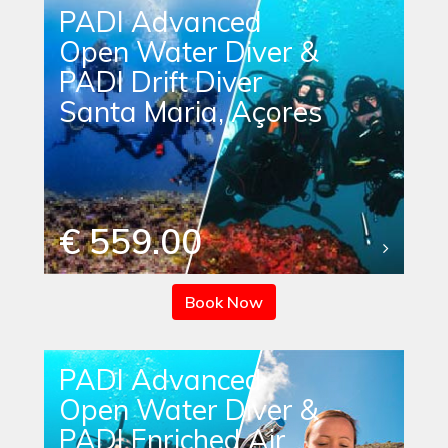
PADI Advanced
Open Water Diver &
PADI Drift Diver
Santa Maria, Açores
€ 559.00
Book Now
PADI Advanced
Open Water Diver &
PADI Enriched Air