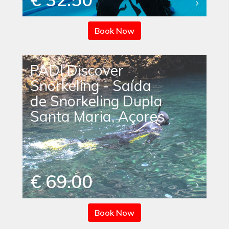
Book Now
PADI Discover
Snorkeling - Saída
de Snorkeling Dupla
Santa Maria, Açores
€ 69.00
Book Now