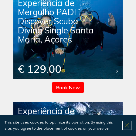
Experiência de
Mergulho PADI
Discover Scuba
Diving Single Santa
Maria, Açores
€ 129.00
Book Now
Experiência de
Mergulho PADI
This site uses cookies to optimize its operation. By using this
Discover Scuba
site, you agree to the placement of cookies on your device.