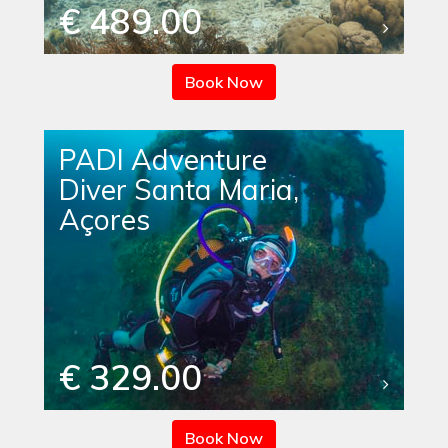
€ 489.00
Book Now
PADI Adventure
Diver Santa Maria,
Açores
€ 329.00
Book Now