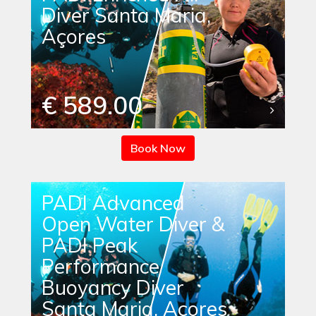
Diver Santa Maria,
Açores
€ 589.00
Book Now
PADI Advanced
Open Water Diver &
PADI Peak
Performance
Buoyancy Diver
Santa Maria, Açores