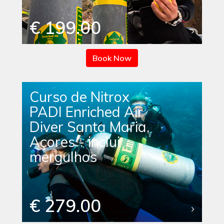
€ 199.00
Book Now
Curso de Nitrox
PADI Enriched Air
Diver Santa Maria,
Açores - inclui
mergulhos
€ 279.00