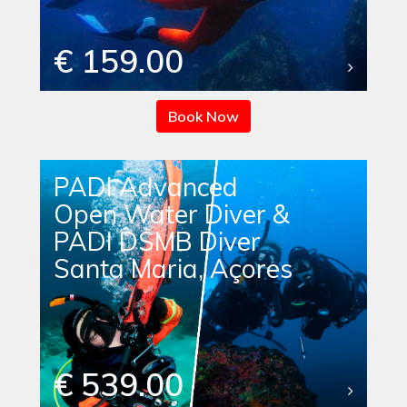
€ 159.00
Book Now
PADI Advanced
Open Water Diver &
PADI DSMB Diver
Santa Maria, Açores
€ 539.00