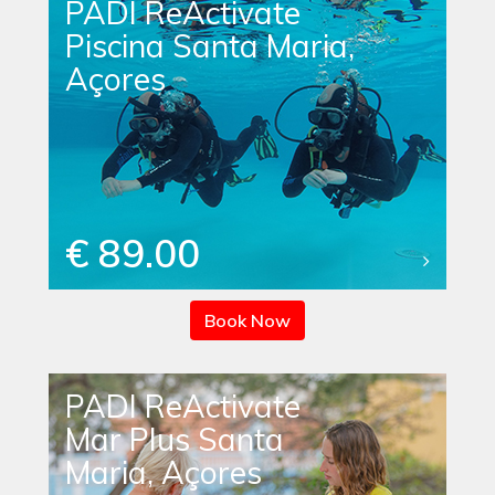
PADI ReActivate
Piscina Santa Maria,
Açores
€ 89.00
Book Now
PADI ReActivate
Mar Plus Santa
Maria, Açores