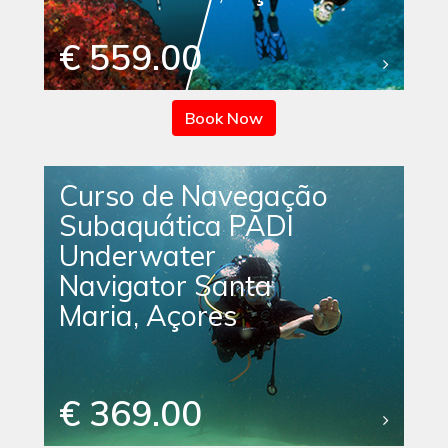
€ 559.00
Book Now
Curso de Navegação
Subaquática PADI
Underwater
Navigator Santa
Maria, Açores
€ 369.00