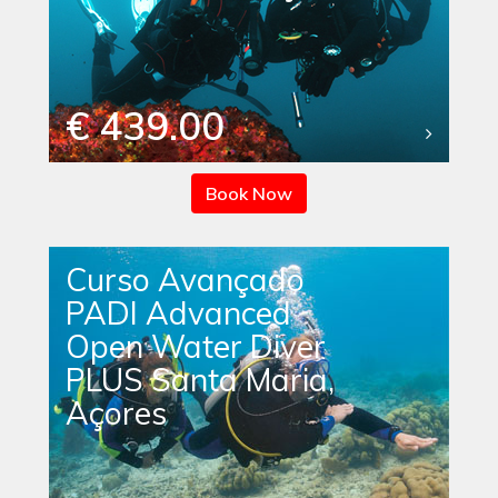
€ 439.00
Book Now
Curso Avançado
PADI Advanced
Open Water Diver
PLUS Santa Maria,
Açores