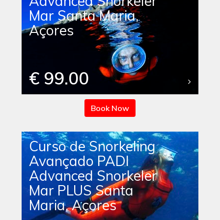
Advanced Snorkeler
Mar Santa Maria,
Açores
€ 99.00
Book Now
Curso de Snorkeling
Avançado PADI
Advanced Snorkeler
Mar PLUS Santa
Maria, Açores