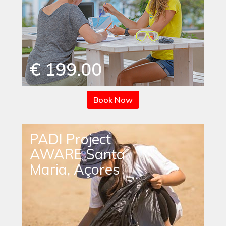
€ 199.00
Book Now
PADI Project
AWARE Santa
Maria, Açores