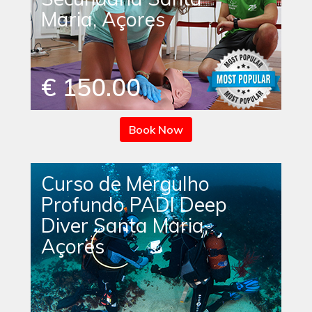
Maria, Açores
€ 150.00
Book Now
Curso de Mergulho
Profundo PADI Deep
Diver Santa Maria,
Açores