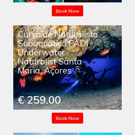
Book Now
Curso de Naturalista
Subaquático PADI
Underwater
Naturalist Santa
Maria, Açores
€ 259.00
Book Now