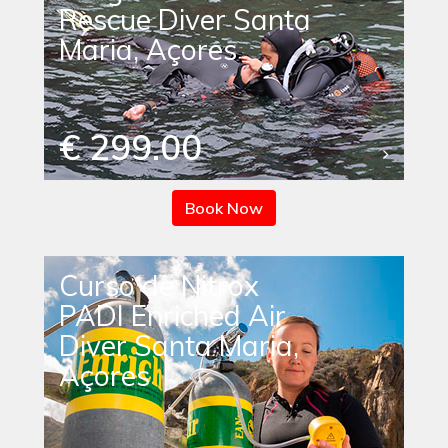
Rescue Diver Santa
Maria, Açores
€ 299.00
Book Now
Curso de Nitrox
PADI Enriched Air
Diver Santa Maria,
Açores