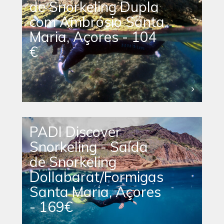
de Snorkeling Dupla
com Ambrósio Santa
Maria, Açores - 104
€
PADI Discover
Snorkeling - Saída
de Snorkeling
Dollabarat/Formigas
Santa Maria, Açores
- 169€