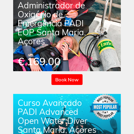
Administrador de
Oxigénio de
Emergência PADI
EOP Santa Maria,
Açores
€ 169.00
Book Now
Curso Avançado
PADI Advanced
Open Water Diver
Santa Maria, Açores