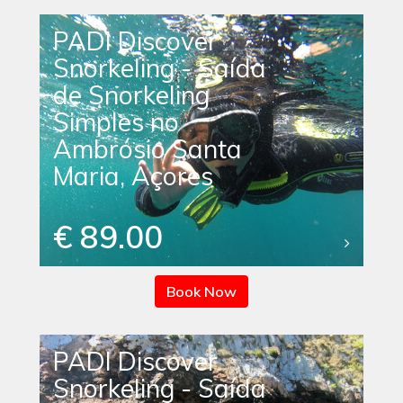
PADI Discover
Snorkeling - Saída
de Snorkeling
Simples no
Ambrósio Santa
Maria, Açores
€ 89.00
Book Now
PADI Discover
Snorkeling - Saída