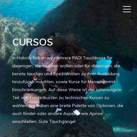
CURSOS
In Haliotis haben wir mehrere PADI Tauchkurse für
diejenigen, die tauchen wollen oder für diejenigen, die
bereits tauchen und Spezialitäten zu ihrer Ausbildung
hinzufügen möchten, sowie Kurse für Menschen mit
Einschränkungen. Auf diese Weise ist der schwierigste
Teil, von Freizeitkursen zu technischen Kursen zu
wählen, wir haben eine breite Palette von Optionen, die
auch Kinder oder andere Aspekte wie Apnoe
einschließen. Gute Tauchgänge!