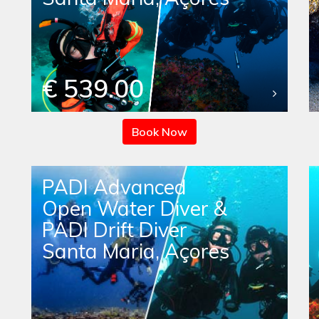
€ 539.00
Book Now
PADI Advanced
Open Water Diver &
PADI Drift Diver
Santa Maria, Açores