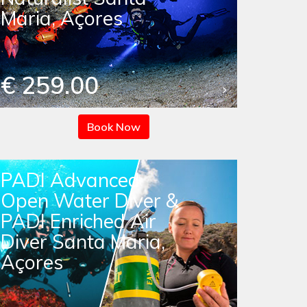
Maria, Açores
€ 259.00
Book Now
PADI Advanced
Open Water Diver &
PADI Enriched Air
Diver Santa Maria,
Açores