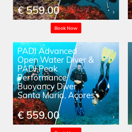
€ 559.00
Book Now
PADI Advanced
Open Water Diver &
PADI Peak
Performance
Buoyancy Diver
Santa Maria, Açores
€ 559.00