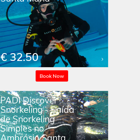
€ 32.50
Book Now
PADI Discover
Snorkeling - Saída
de Snorkeling
Simples no
Ambrósio Santa