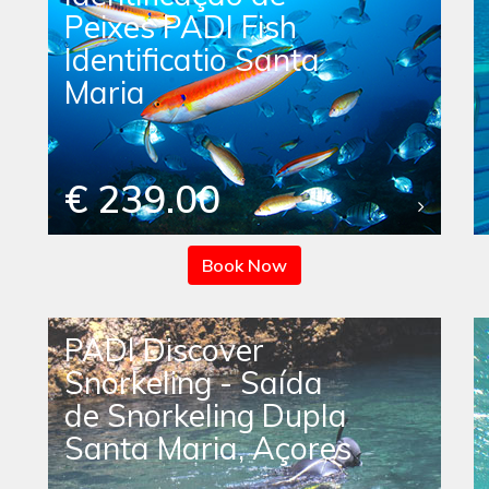
Peixes PADI Fish
Identificatio Santa
Maria
€ 239.00
Book Now
PADI Discover
Snorkeling - Saída
de Snorkeling Dupla
Santa Maria, Açores