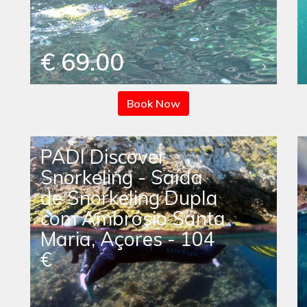
€ 69.00
Book Now
PADI Discover
Snorkeling - Saída
de Snorkeling Dupla
com Ambrósio Santa
Maria, Açores - 104
€