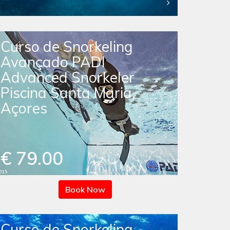
Curso de Snorkeling
Avançado PADI
Advanced Snorkeler
Piscina Santa Maria,
Açores
€ 79.00
Book Now
Curso de Snorkeling