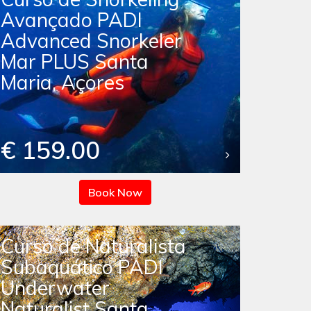
Avançado PADI
Advanced Snorkeler
Mar PLUS Santa
Maria, Açores
€ 159.00
Book Now
Curso de Naturalista
Subaquático PADI
Underwater
Naturalist Santa