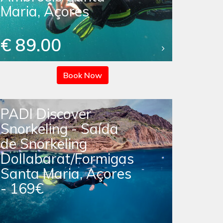
Maria, Açores
€ 89.00
Book Now
PADI Discover
Snorkeling - Saída
de Snorkeling
Dollabarat/Formigas
Santa Maria, Açores
- 169€