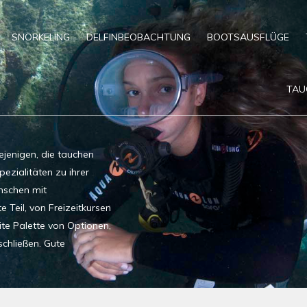
SNORKELING
DELFINBEOBACHTUNG
BOOTSAUSFLÜGE
TAU
ejenigen, die tauchen
pezialitäten zu ihrer
nschen mit
 Teil, von Freizeitkursen
ite Palette von Optionen,
chließen. Gute