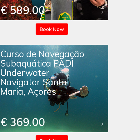
€ 589.00
Book Now
Curso de Navegação
Subaquática PADI
Underwater
Navigator Santa
Maria, Açores
€ 369.00