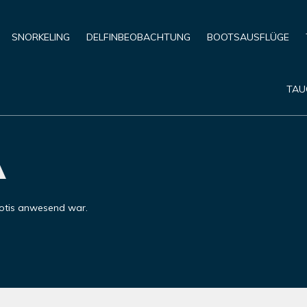
SNORKELING
DELFINBEOBACHTUNG
BOOTSAUSFLÜGE
TAU
A
iotis anwesend war.