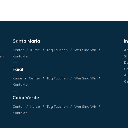
Santa Maria
I
Center
Kurse
Tag Tauchen
Wer Sind Wir
Al
en
Kontakte
St
Da
Faial
Co
Al
Kurse
Center
Tag Tauchen
Wer Sind Wir
Ge
Kontakte
Cabo Verde
Center
Kurse
Tag Tauchen
Wer Sind Wir
Kontakte