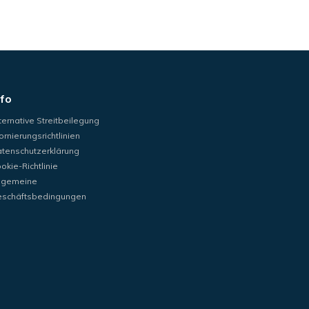
nfo
ternative Streitbeilegung
ornierungsrichtlinien
tenschutzerklärung
okie-Richtlinie
lgemeine
schäftsbedingungen