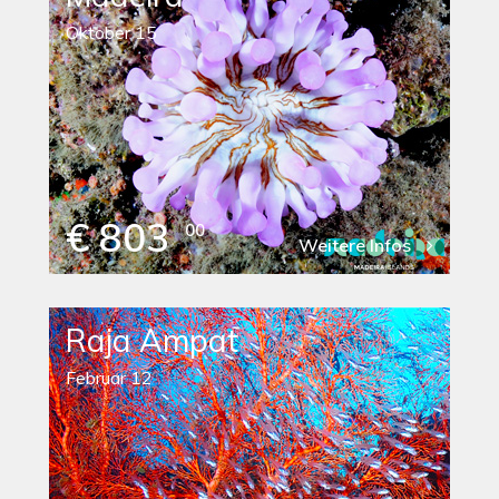
Oktober 15
€ 803
00
Weitere Infos
Raja Ampat
Februar 12