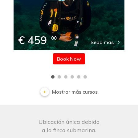
€ 459
00
Sepa mas
Book Now
Mostrar más cursos
Ubicación única debido
a la finca submarina.