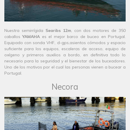
​Nuestra semirrígida
Searibs 12m
, con dos motores de 350
caballos
YAMAHA
es el mejor barco de buceo en Portugal.
Equipado con sonda VHF, d-gps,asientos cómodos y espacio
suficiente para los equipos, escaleras de acceso, equipo de
oxígeno y primeros auxilios a bordo, en definitiva todo lo
necesario para la seguridad y el bienestar de los buceadores.
Uno de los motivos por el cual las personas vienen a bucear a
Portugal.
Necora