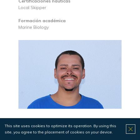
Certificaciones náuticas
Local Skipper
Formación académica
Marine Biology
André Costa
This site uses cookies to optimize its operation. By using this
site, you agree to the placement of cookies on your device.
Dive Instructor