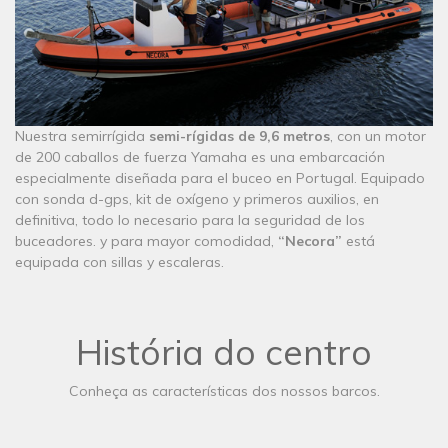
Nuestra semirrígida
semi-rígidas de 9,6 metros
, con un motor
de 200 caballos de fuerza Yamaha es una embarcación
especialmente diseñada para el buceo en Portugal. Equipado
con sonda d-gps, kit de oxígeno y primeros auxilios, en
definitiva, todo lo necesario para la seguridad de los
buceadores. y para mayor comodidad,
“Necora”
está
equipada con sillas y escaleras.
História do centro
Conheça as características dos nossos barcos.