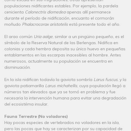
populaciones nidificantes estables. Por ejemplo, la pardela
cenicienta
Calonectris diomedea
apenas allí permanece
durante el período de nidificación, encuanto el cormorán
moñudo
Phalacrocorax aristotelis
está presente todo el año.
El arao común
Uria aalge
, similar a un pingüino pequeño, es el
símbolo de la Reserva Natural de las Berlengas. Nidifica en
colonias y cada hembra deposita su único huevo en pequeñas
entablamentos en las escarpas inacesibles al hombre. Antes
numerosos, actualmente su populación se encuentra en
disminuación.
En la isla nidifican todavía la gaviota sombría
Larus fuscus
, y la
gaviota patiamarilla
Larus michahellis
, cuya populación llegó a
números tan elevados que ya se tornó en problema y fue
necesaria la intervención humana para evitar una degradación
del ecosistéma insular.
Fauna Terrestre (No voladores)
Hay pocas especies de vertebrados no voladores en la isla,
pero las pocas que hay se caracterizan por su capacidad de