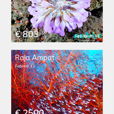
€ 803
00
Sepa mas
Raja Ampat
Febrero 12
€ 2500
00