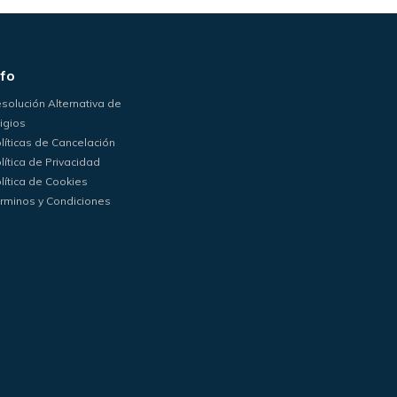
nfo
solución Alternativa de
tigios
líticas de Cancelación
lítica de Privacidad
lítica de Cookies
rminos y Condiciones