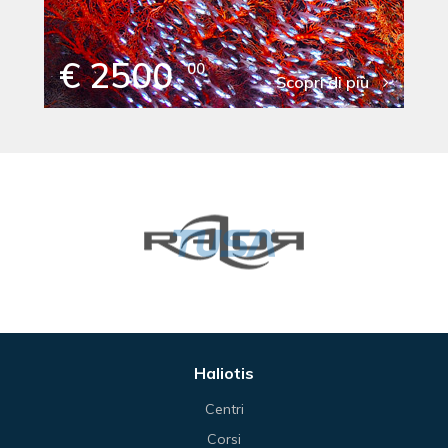
€ 2500
00
Scopri di più
Haliotis
Centri
Corsi