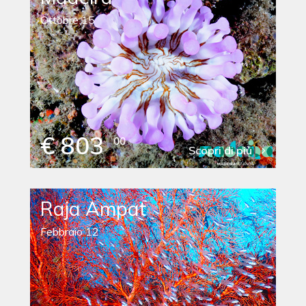
Ottobre 15
€ 803
00
Scopri di più
Raja Ampat
Febbraio 12