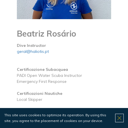
Beatriz Rosário
Dive Instructor
geral@haliotis.pt
Certificazione Subacquea
PADI Open Water Scuba Instructor
Emergency First Response
Certificazioni Nautiche
Local Skipper
Formazione
This site uses cookies to optimize its operation. By using this
Marine Biology
site, you agree to the placement of cookies on your device.