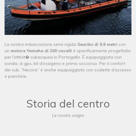
​​​​​​​​​La nostra imbarcazione semi-rigida
Searibs di 9,6 metri
con
un
motore Yamaha di 200 cavalli
é specificamente progettata
per l’attivit� subacquea in Portogallo. É equipaggiata con
sonda, d-gps, kit d’ossigeno e primo soccorso. Per il confort
dei sub, “Necora” é anche equipaggiata con scalette d’accesso
e panchine.
Storia del centro
Le nostre origini