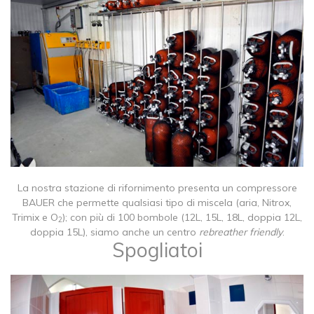
La nostra stazione di rifornimento presenta un compressore
BAUER che permette qualsiasi tipo di miscela (aria, Nitrox,
Trimix e O
); con più di 100 bombole (12L, 15L, 18L, doppia 12L,
2
doppia 15L), siamo anche un centro
rebreather friendly
.
Spogliatoi