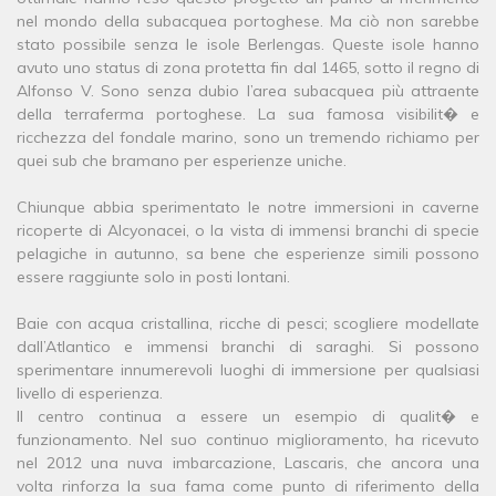
nel mondo della subacquea portoghese. Ma ciò non sarebbe
stato possibile senza le isole Berlengas. Queste isole hanno
avuto uno status di zona protetta fin dal 1465, sotto il regno di
Alfonso V. Sono senza dubio l’area subacquea più attraente
della terraferma portoghese. La sua famosa visibilit� e
ricchezza del fondale marino, sono un tremendo richiamo per
quei sub che bramano per esperienze uniche.
Chiunque abbia sperimentato le notre immersioni in caverne
ricoperte di Alcyonacei, o la vista di immensi branchi di specie
pelagiche in autunno, sa bene che esperienze simili possono
essere raggiunte solo in posti lontani.
Baie con acqua cristallina, ricche di pesci; scogliere modellate
dall’Atlantico e immensi branchi di saraghi. Si possono
sperimentare innumerevoli luoghi di immersione per qualsiasi
livello di esperienza.
Il centro continua a essere un esempio di qualit� e
funzionamento. Nel suo continuo miglioramento, ha ricevuto
nel 2012 una nuva imbarcazione, Lascaris, che ancora una
volta rinforza la sua fama come punto di riferimento della