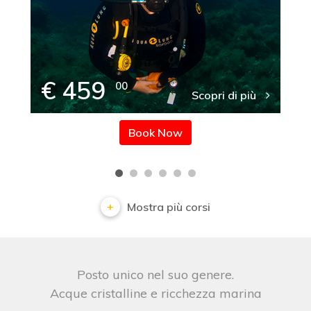
€ 459
00
Scopri di più
Book Now
Mostra più corsi
Posto unico nel suo genere.
Acque cristalline e ricchezza marina