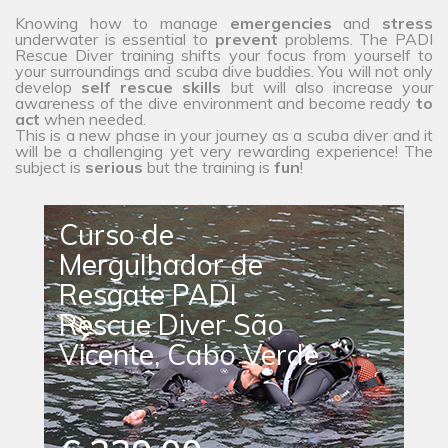
Knowing how to manage
emergencies
and
stress
underwater is essential to
prevent
problems. The PADI
Rescue Diver training shifts your focus from yourself to
your surroundings and scuba dive buddies. You will not only
develop
self rescue skills
but will also increase your
awareness of the dive environment and become ready
to
act
when needed.
This is a new phase in your journey as a scuba diver and it
will be a challenging yet very rewarding experience! The
subject is
serious
but the training is
fun
!
Curso de
Mergulhador de
Resgate PADI
Rescue Diver São
Vicente, Cabo Verde