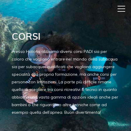
CORSI
Presso Haliotis abbiamo diversi corsi PADI sia per
coloro che vogliono entrare nel mondo della subacqua
sia per subacquei qualificati che vogliono aggiungere
specialità alla propria formazione, ma anche corsi per
persone con limitazioni. La parte più difficile rimane
quella di scegliere tra corsi ricreativi o tecnici in quanto
abbiamo una vasta gamma di opzioni ideali anche per
bambini o che riguardano altre tecniche come ad
esempio quella dell’apnea. Buon divertimento!