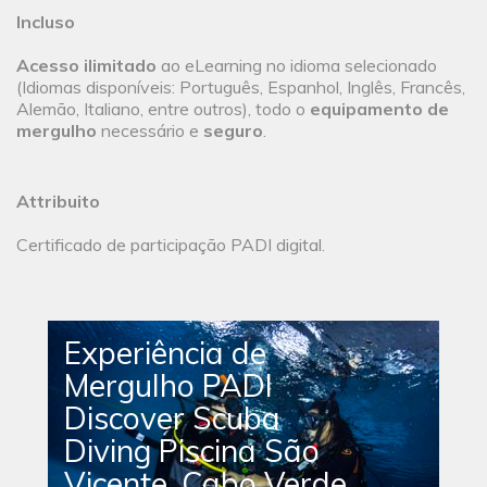
Incluso
Acesso ilimitado
ao eLearning no idioma selecionado
(Idiomas disponíveis: Português, Espanhol, Inglês, Francês,
Alemão, Italiano, entre outros), todo o
equipamento de
mergulho
necessário e
seguro
.
Attribuito
Certificado de participação PADI digital.
Experiência de
Mergulho PADI
Discover Scuba
Diving Piscina São
Vicente, Cabo Verde