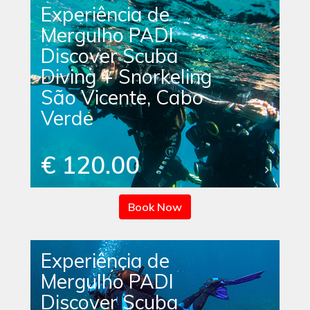
Experiência de
Mergulho PADI
Discover Scuba
Diving + Snorkeling
São Vicente, Cabo
Verde
€ 120.00
Book Now
Experiência de
Mergulho PADI
Discover Scuba