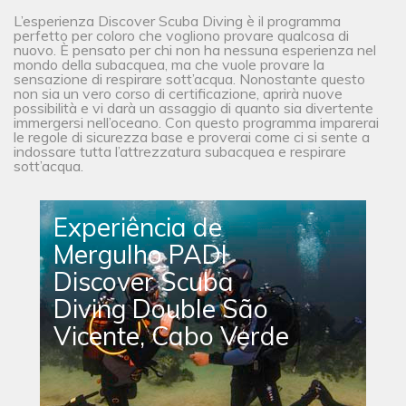
L’esperienza Discover Scuba Diving è il programma
perfetto per coloro che vogliono provare qualcosa di
nuovo. È pensato per chi non ha nessuna esperienza nel
mondo della subacquea, ma che vuole provare la
sensazione di respirare sott’acqua. Nonostante questo
non sia un vero corso di certificazione, aprirà nuove
possibilità e vi darà un assaggio di quanto sia divertente
immergersi nell’oceano. Con questo programma imparerai
le regole di sicurezza base e proverai come ci si sente a
indossare tutta l’attrezzatura subacquea e respirare
sott’acqua.
Experiência de
Mergulho PADI
Discover Scuba
Diving Double São
Vicente, Cabo Verde