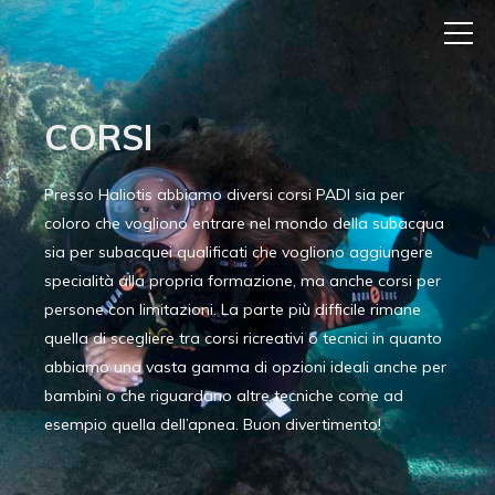
CORSI
Presso Haliotis abbiamo diversi corsi PADI sia per
coloro che vogliono entrare nel mondo della subacqua
sia per subacquei qualificati che vogliono aggiungere
specialità alla propria formazione, ma anche corsi per
persone con limitazioni. La parte più difficile rimane
quella di scegliere tra corsi ricreativi o tecnici in quanto
abbiamo una vasta gamma di opzioni ideali anche per
bambini o che riguardano altre tecniche come ad
esempio quella dell’apnea. Buon divertimento!