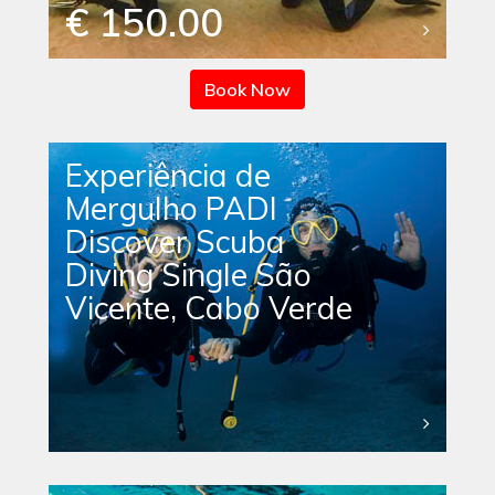
€ 150.00
Book Now
Experiência de
Mergulho PADI
Discover Scuba
Diving Single São
Vicente, Cabo Verde