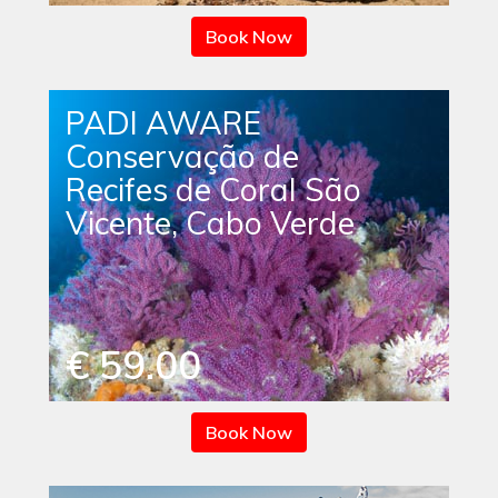
Book Now
PADI AWARE
Conservação de
Recifes de Coral São
Vicente, Cabo Verde
€ 59.00
Book Now