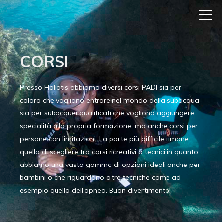
CORSI
Presso Haliotis abbiamo diversi corsi PADI sia per
coloro che vogliono entrare nel mondo della subacqua
sia per subacquei qualificati che vogliono aggiungere
specialità alla propria formazione, ma anche corsi per
persone con limitazioni. La parte più difficile rimane
quella di scegliere tra corsi ricreativi o tecnici in quanto
abbiamo una vasta gamma di opzioni ideali anche per
bambini o che riguardano altre tecniche come ad
esempio quella dell’apnea. Buon divertimento!