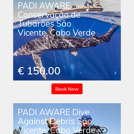
PADI AWARE
Conservação de
Tubarões São
Vicente, Cabo Verde
€ 150.00
Book Now
PADI AWARE Dive
Against Debris São
Vicente, Cabo Verde