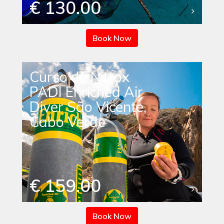
€ 130.00
Book Now
Curso de Nitrox
PADI Enriched Air
Diver São Vicente,
Cabo Verde
€ 159.00
Book Now