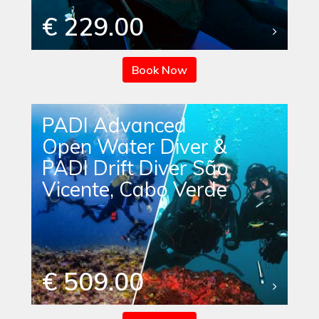
€ 229.00
Book Now
PADI Advanced
Open Water Diver &
PADI Drift Diver São
Vicente, Cabo Verde
€ 509.00