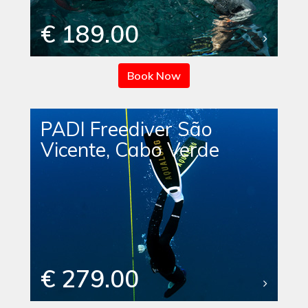
€ 189.00
Book Now
PADI Freediver São
Vicente, Cabo Verde
€ 279.00