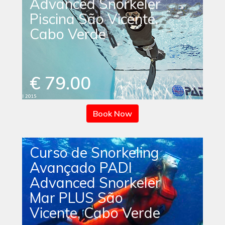
Advanced Snorkeler
Piscina São Vicente,
Cabo Verde
€ 79.00
Book Now
Curso de Snorkeling
Avançado PADI
Advanced Snorkeler
Mar PLUS São
Vicente, Cabo Verde