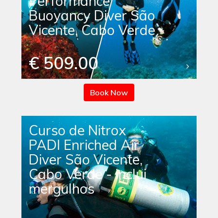
Performance
Buoyancy Diver São
Vicente, Cabo Verde
€ 509.00
Book Now
Curso de Nitrox
PADI Enriched Air
Diver São Vicente,
Cabo Verde - inclui
mergulhos