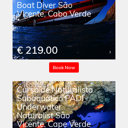
Boat Diver São
Vicente, Cabo Verde
€ 219.00
Book Now
Curso de Naturalista
Subaquático PADI
Underwater
Naturalist São
Vicente, Cape Verde