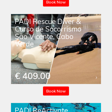
Book Now
PADI Rescue Diver &
Curso de Socorrismo
São Vicente, Cabo
Verde
€ 409.00
Book Now
PADI ReActivate