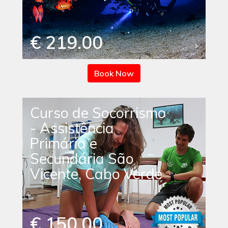
€ 219.00
Book Now
Curso de Socorrismo
- Assistência
Primária e
Secundária São
Vicente, Cabo Verde
€ 150.00