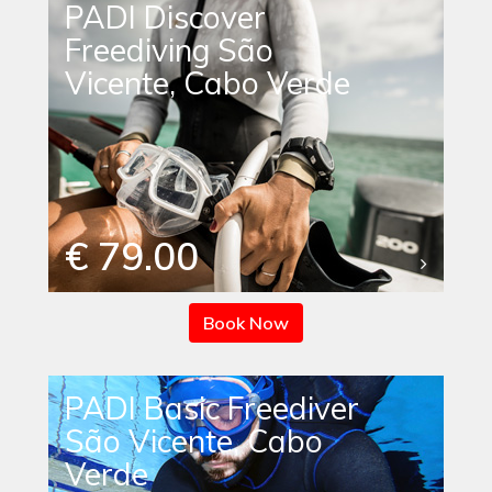
PADI Discover
Freediving São
Vicente, Cabo Verde
€ 79.00
Book Now
PADI Basic Freediver
São Vicente, Cabo
Verde