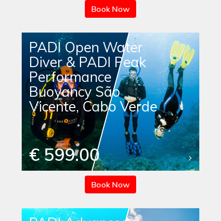
Book Now
PADI Open Water
Diver & PADI Peak
Performance
Buoyancy São
Vicente, Cabo Verde
€ 599.00
Book Now