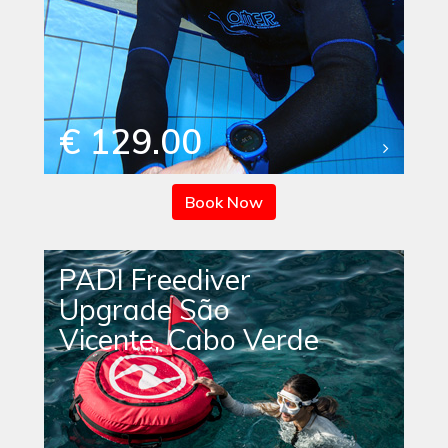
€ 129.00
Book Now
PADI Freediver
Upgrade São
Vicente, Cabo Verde