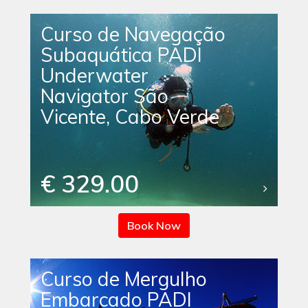
Curso de Navegação
Subaquática PADI
Underwater
Navigator São
Vicente, Cabo Verde
€ 329.00
Book Now
Curso de Mergulho
Embarcado PADI