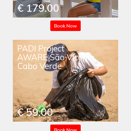
€ 179.00
Book Now
PADI Project
AWARE São Vicente,
Cabo Verde
€ 59.00
Book Now