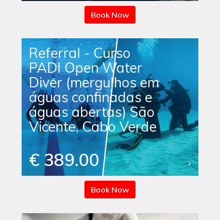
Book Now
Referral - Curso
PADI Open Water
Diver (mergulhos em
águas confinadas e
águas abertas) São
Vicente, Cabo Verde
€ 389.00
Book Now