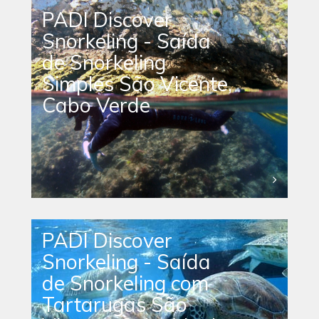
PADI Discover
Snorkeling - Saída
de Snorkeling
Simples São Vicente,
Cabo Verde
PADI Discover
Snorkeling - Saída
de Snorkeling com
Tartarugas São