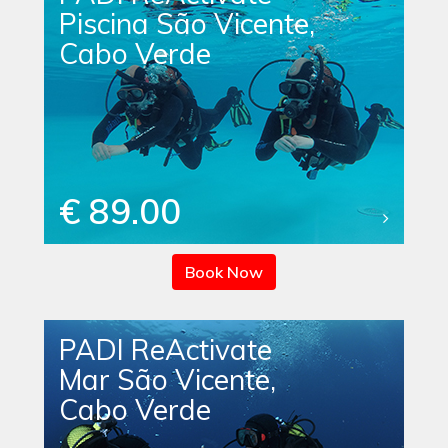
Piscina São Vicente,
Cabo Verde
€ 89.00
Book Now
PADI ReActivate
Mar São Vicente,
Cabo Verde