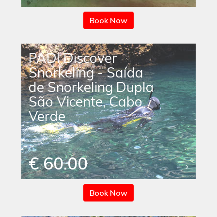
Book Now
PADI Discover
Snorkeling - Saída
de Snorkeling Dupla
São Vicente, Cabo
Verde
€ 60.00
Book Now