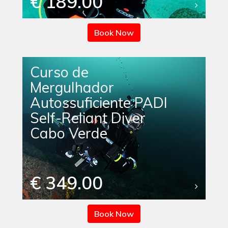
€ 189.00
Book Now
Curso de
Mergulhador
Autossuficiente PADI
Self-Reliant Diver
Cabo Verde
€ 349.00
Book Now