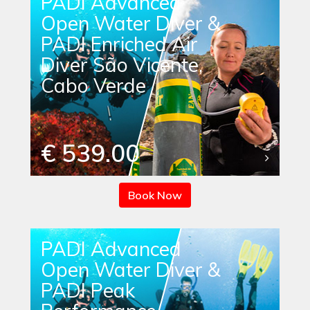
PADI Advanced
Open Water Diver &
PADI Enriched Air
Diver São Vicente,
Cabo Verde
€ 539.00
Book Now
PADI Advanced
Open Water Diver &
PADI Peak