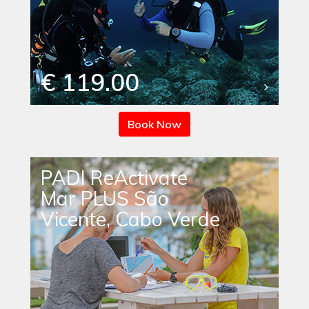
€ 119.00
Book Now
PADI ReActivate
Mar PLUS São
Vicente, Cabo Verde