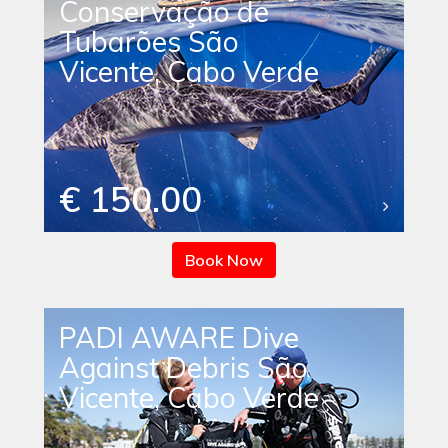
Conservação de
Tubarões São
Vicente, Cabo Verde
€ 150.00
Book Now
PADI AWARE Dive
Against Debris São
Vicente, Cabo Verde