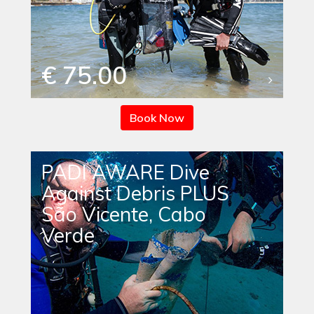
€ 75.00
Book Now
PADI AWARE Dive
Against Debris PLUS
São Vicente, Cabo
Verde