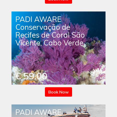
PADI AWARE
Conservação de
Recifes de Coral São
Vicente, Cabo Verde
€ 59.00
Book Now
PADI AWARE