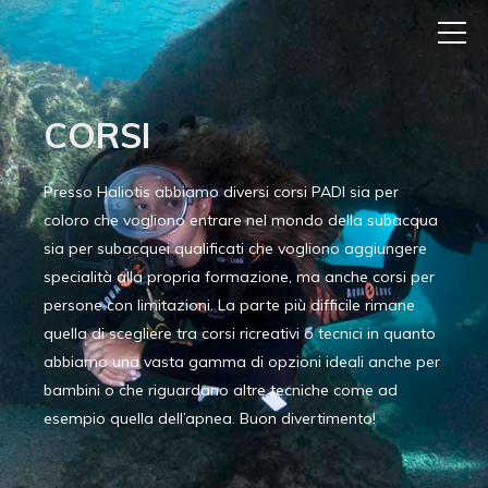
CORSI
Presso Haliotis abbiamo diversi corsi PADI sia per
coloro che vogliono entrare nel mondo della subacqua
sia per subacquei qualificati che vogliono aggiungere
specialità alla propria formazione, ma anche corsi per
persone con limitazioni. La parte più difficile rimane
quella di scegliere tra corsi ricreativi o tecnici in quanto
abbiamo una vasta gamma di opzioni ideali anche per
bambini o che riguardano altre tecniche come ad
esempio quella dell’apnea. Buon divertimento!