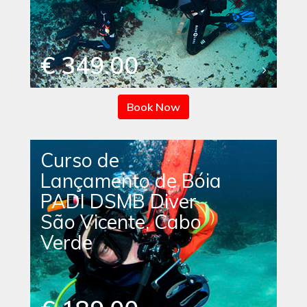
€ 349.00
Book Now
Curso de
Lançamento de Bóia
PADI DSMB Diver
São Vicente, Cabo
Verde