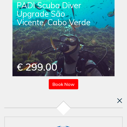
PADI Scuba Diver
Upgrade São
Vicente, Cabo Verde
€ 299.00
Book Now