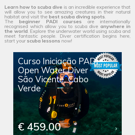
Learn how to scuba dive
is an incredible experience that
will allow you to see amazing creatures in their natural
habitat and visit the
best scuba diving spots
.
The
beginner PADI courses
are internationally
recognised which allow you to scuba dive
anywhere in
the
world
. Explore the underwater world using scuba and
meet fantastic people. Diver certification begins here,
start your
scuba lessons
now!
Curso Iniciação PADI
Open Water Diver
São Vicente, Cabo
Verde
€ 459.00