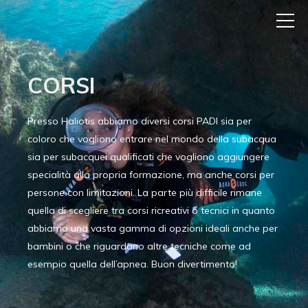
CORSI
Presso Haliotis abbiamo diversi corsi PADI sia per
coloro che vogliono entrare nel mondo della subacqua
sia per subacquei qualificati che vogliono aggiungere
specialità alla propria formazione, ma anche corsi per
persone con limitazioni. La parte più difficile rimane
quella di scegliere tra corsi ricreativi o tecnici in quanto
abbiamo una vasta gamma di opzioni ideali anche per
bambini o che riguardano altre tecniche come ad
esempio quella dell’apnea. Buon divertimento!