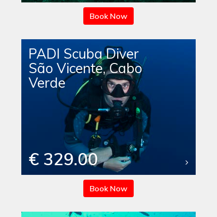
Book Now
PADI Scuba Diver
São Vicente, Cabo
Verde
€ 329.00
Book Now