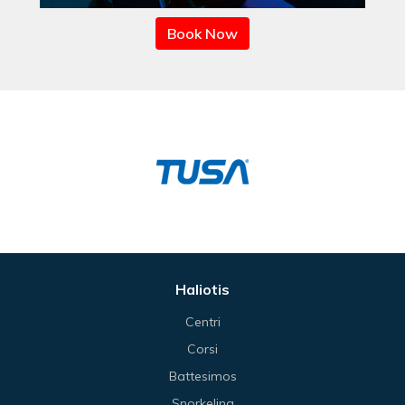
Book Now
Haliotis
Centri
Corsi
Battesimos
Snorkeling