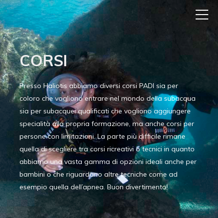
CORSI
Presso Haliotis abbiamo diversi corsi PADI sia per
coloro che vogliono entrare nel mondo della subacqua
sia per subacquei qualificati che vogliono aggiungere
specialità alla propria formazione, ma anche corsi per
persone con limitazioni. La parte più difficile rimane
quella di scegliere tra corsi ricreativi o tecnici in quanto
abbiamo una vasta gamma di opzioni ideali anche per
bambini o che riguardano altre tecniche come ad
esempio quella dell’apnea. Buon divertimento!