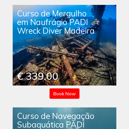
Curso de Mergulho
em Naufrágio PADI
Wreck Diver Madeira
€ 339.00
Book Now
Curso de Navegação
Subaquática PADI