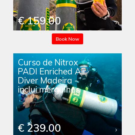
€ 159.00
Book Now
Curso de Nitrox
PADI Enriched Air
Diver Madeira -
inclui mergulhos
€ 239.00