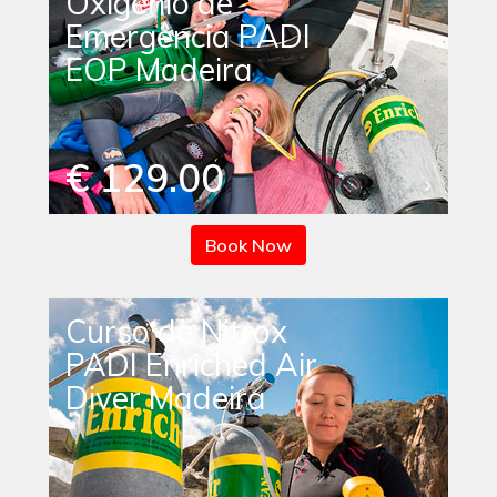
Oxigénio de
Emergência PADI
EOP Madeira
€ 129.00
Book Now
Curso de Nitrox
PADI Enriched Air
Diver Madeira