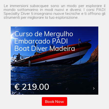
Le immersioni subacquee sono un modo per esplorare il
mondo sottomarino in modi nuovi e diversi. I corsi PADI
Specialty Diver ti insegnano nuove tecniche e ti offrono gli
strumenti per migliorare la tua esplorazione.
Curso de Mergulho
Embarcado PADI
Boat Diver Madeira
€ 219.00
Book Now