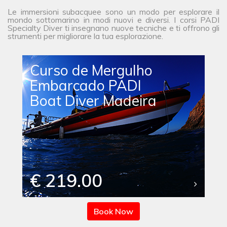
Le immersioni subacquee sono un modo per esplorare il
mondo sottomarino in modi nuovi e diversi. I corsi PADI
Specialty Diver ti insegnano nuove tecniche e ti offrono gli
strumenti per migliorare la tua esplorazione.
Curso de Mergulho
Embarcado PADI
Boat Diver Madeira
€ 219.00
Book Now