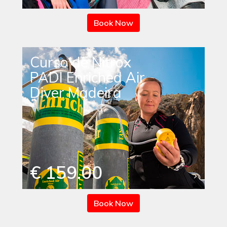
Book Now
Curso de Nitrox
PADI Enriched Air
Diver Madeira
€ 159.00
Book Now