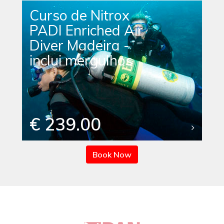
Curso de Nitrox
PADI Enriched Air
Diver Madeira -
inclui mergulhos
€ 239.00
Book Now