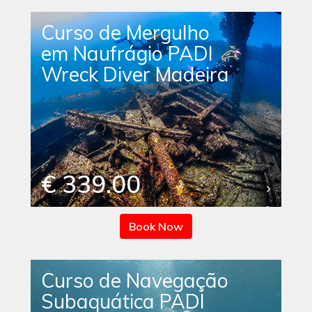
Curso de Mergulho
em Naufrágio PADI
Wreck Diver Madeira
€ 339.00
Book Now
Curso de Navegação
Subaquática PADI