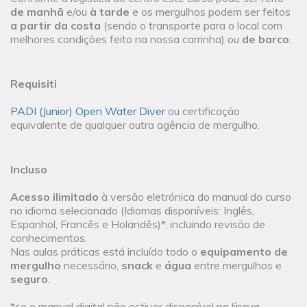
de manhã
e/ou
à tarde
e os mergulhos podem ser feitos
a partir da costa
(sendo o transporte para o local com
melhores condições feito na nossa carrinha) ou
de barco
.
Requisiti
PADI (Junior) Open Water Diver
ou certificação
equivalente de qualquer outra agência de mergulho.
Incluso
Acesso ilimitado
à versão eletrónica do manual do curso
no idioma selecionado (Idiomas disponíveis: Inglês,
Espanhol, Francês e Holandês)*, incluindo revisão de
conhecimentos.
Nas aulas práticas está incluído todo o
equipamento de
mergulho
necessário,
snack
e
água
entre mergulhos e
seguro
.
*se o manual digital não estiver disponível na língua