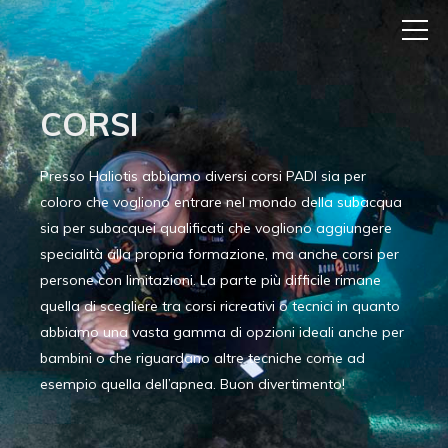
CORSI
Presso Haliotis abbiamo diversi corsi PADI sia per
coloro che vogliono entrare nel mondo della subacqua
sia per subacquei qualificati che vogliono aggiungere
specialità alla propria formazione, ma anche corsi per
persone con limitazioni. La parte più difficile rimane
quella di scegliere tra corsi ricreativi o tecnici in quanto
abbiamo una vasta gamma di opzioni ideali anche per
bambini o che riguardano altre tecniche come ad
esempio quella dell’apnea. Buon divertimento!