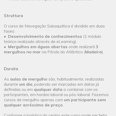
Struttura
O curso de Navegação Subaquática é dividido em duas
fases:
•
Desenvolvimento de conhecimentos
(1 módulo
teórico realizado através de eLearning).
•
Mergulhos em águas abertas
onde realizará
3
mergulhos no mar
na Pérola do Atlântico (
Madeira
).
Durata
As
aulas de mergulho
são, habitualmente, realizadas
durante
um dia
, podendo ser marcadas em datas já
definidas ou em
qualquer data
a combinar com os
participantes, em horário laboral ou pós-laboral. Fazemos
cursos de mergulho apenas com
um participante sem
qualquer acréscimo de preço
.
Conforme a logística do centro este curso pode ser feito