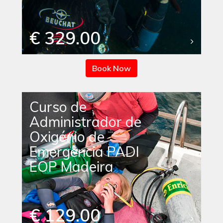
€ 329.00
Book Now
Curso de
Administrador de
Oxigénio de
Emergência PADI
EOP Madeira
€ 129.00