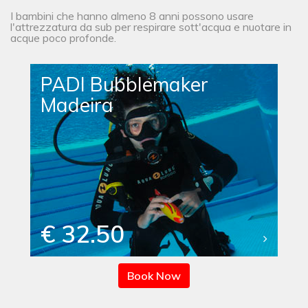
I bambini che hanno almeno 8 anni possono usare
l'attrezzatura da sub per respirare sott'acqua e nuotare in
acque poco profonde.
PADI Bubblemaker
Madeira
€ 32.50
Book Now