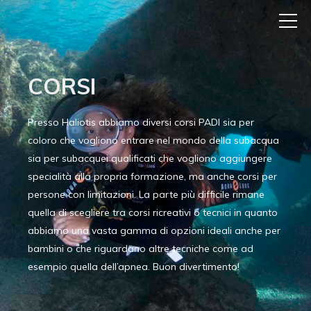
CORSI
Presso Haliotis abbiamo diversi corsi PADI sia per
coloro che vogliono entrare nel mondo della subacqua
sia per subacquei qualificati che vogliono aggiungere
specialità alla propria formazione, ma anche corsi per
persone con limitazioni. La parte più difficile rimane
quella di scegliere tra corsi ricreativi o tecnici in quanto
abbiamo una vasta gamma di opzioni ideali anche per
bambini o che riguardano altre tecniche come ad
esempio quella dell’apnea. Buon divertimento!