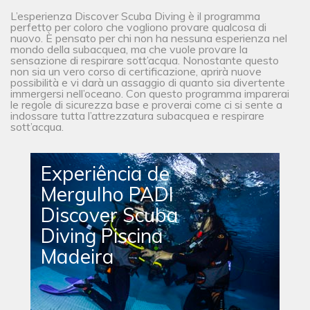
L’esperienza Discover Scuba Diving è il programma
perfetto per coloro che vogliono provare qualcosa di
nuovo. È pensato per chi non ha nessuna esperienza nel
mondo della subacquea, ma che vuole provare la
sensazione di respirare sott’acqua. Nonostante questo
non sia un vero corso di certificazione, aprirà nuove
possibilità e vi darà un assaggio di quanto sia divertente
immergersi nell’oceano. Con questo programma imparerai
le regole di sicurezza base e proverai come ci si sente a
indossare tutta l’attrezzatura subacquea e respirare
sott’acqua.
Experiência de
Mergulho PADI
Discover Scuba
Diving Piscina
Madeira