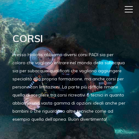
CORSI
Presso Haliotis abbiamo diversi corsi PADI sia per
coloro che vogliono entrare nel mondo della subacqua
sia per subacquei qualificati che vogliono aggiungere
specialità alla propria formazione, ma anche corsi per
persone con limitazioni. La parte più difficile rimane
quella di scegliere tra corsi ricreativi o tecnici in quanto
abbiamo una vasta gamma di opzioni ideali anche per
bambini o che riguardano altre tecniche come ad
esempio quella dell’apnea. Buon divertimento!