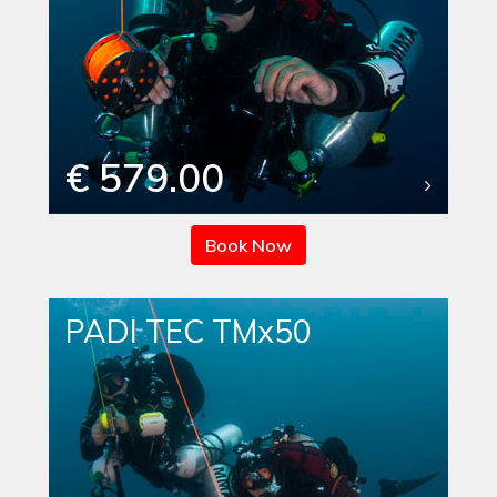
€ 579.00
Book Now
PADI TEC TMx50