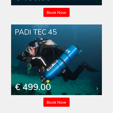
Book Now
PADI TEC 45
€ 499.00
Book Now