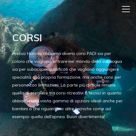
CORSI
Presso Haliotis abbiamo diversi corsi PADI sia per
coloro che vogliono entrare nel mondo della subacqua
sia per subacquei qualificati che vogliono aggiungere
specialità alla propria formazione, ma anche corsi per
persone con limitazioni. La parte più difficile rimane
quella di scegliere tra corsi ricreativi o tecnici in quanto
abbiamo una vasta gamma di opzioni ideali anche per
bambini o che riguardano altre tecniche come ad
esempio quella dell’apnea. Buon divertimento!