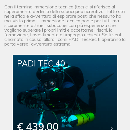
Con il termine immersione tecnica (tec) ci si riferisce al
superamento dei limiti della subacquea ricreativa. Tutto sta
nella sfida e avventura di esplorare posti che nessuno ha
mai visto prima. L’immersione tecnica non é per tutti, ma
sicuramente attrae i subacquei con più esperienza che
vogliono superare i propri limiti e accettarne i rischi, la
formazione, l’investimento e l’impegno richiesti. Se ti senti
chiamato in causa, allora i corsi PADI TecRec ti apriranno la
porta verso l’avventura estrema.
PADI TEC 40
€ 439.00