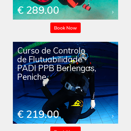
€ 289.00
Book Now
Curso de Controlo
de Flutuabilidade
PADI PPB Berlengas,
Peniche
€ 219.00