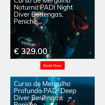
Curso de Mergulho
Noturno PADI Night
Diver Berlengas,
Peniche
€ 329.00
Book Now
Curso de Mergulho
Profundo PADI Deep
Diver Berlengas,
Peniche