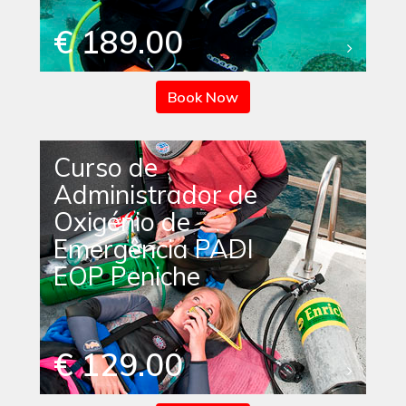
€ 189.00
Book Now
Curso de
Administrador de
Oxigénio de
Emergência PADI
EOP Peniche
€ 129.00