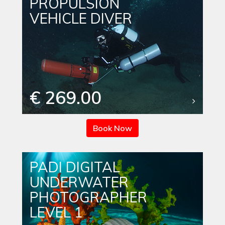
PROPULSION
VEHICLE DIVER
€ 269.00
Book Now
PADI DIGITAL
UNDERWATER
PHOTOGRAPHER
LEVEL 1