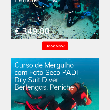
€ 349.00
Book Now
Curso de Mergulho
com Fato Seco PADI
Dry Suit Diver
Berlengas, Peniche