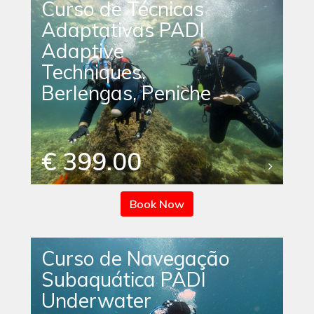
Curso de Técnicas
Adaptativas PADI
Adaptive
Techniques,
Berlengas, Peniche
€ 399.00
Book Now
Curso de Navegação
Subaquática PADI
Underwater