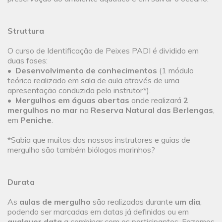
Struttura
O curso de Identificação de Peixes PADI é dividido em
duas fases:
•
Desenvolvimento de conhecimentos
(1 módulo
teórico realizado em sala de aula através de uma
apresentação conduzida pelo instrutor*).
•
Mergulhos em águas abertas
onde realizará
2
mergulhos no mar
na
Reserva Natural das Berlengas
,
em
Peniche
.
*Sabia que muitos dos nossos instrutores e guias de
mergulho são também biólogos marinhos?
Durata
As
aulas de mergulho
são realizadas durante
um dia
,
podendo ser marcadas em datas já definidas ou em
qualquer data
a combinar com os participantes. Fazemos