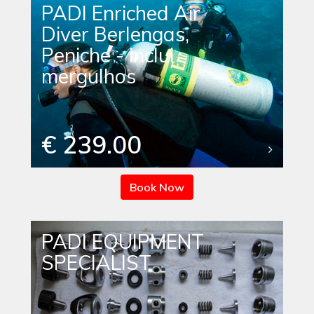
PADI Enriched Air
Diver Berlengas,
Peniche - inclui
mergulhos
€ 239.00
Book Now
PADI EQUIPMENT
SPECIALIST