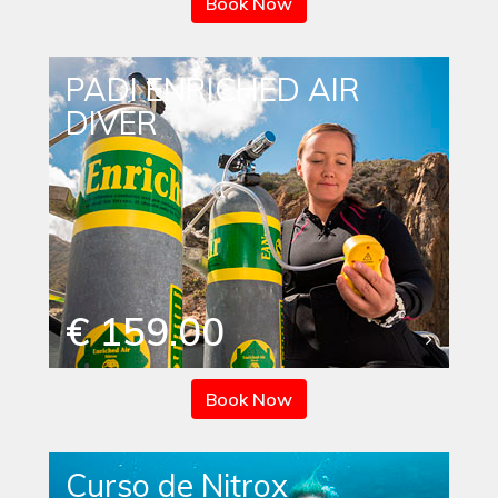
Book Now
PADI ENRICHED AIR
DIVER
€ 159.00
Book Now
Curso de Nitrox