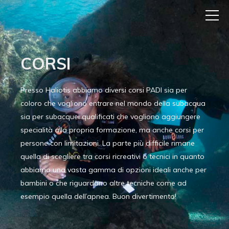
CORSI
Presso Haliotis abbiamo diversi corsi PADI sia per
coloro che vogliono entrare nel mondo della subacqua
sia per subacquei qualificati che vogliono aggiungere
specialità alla propria formazione, ma anche corsi per
persone con limitazioni. La parte più difficile rimane
quella di scegliere tra corsi ricreativi o tecnici in quanto
abbiamo una vasta gamma di opzioni ideali anche per
bambini o che riguardano altre tecniche come ad
esempio quella dell’apnea. Buon divertimento!