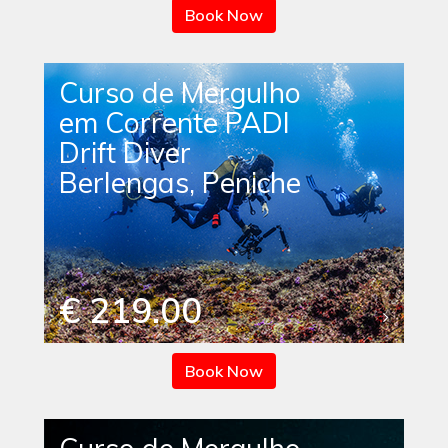
Book Now
Curso de Mergulho
em Corrente PADI
Drift Diver
Berlengas, Peniche
€ 219.00
Book Now