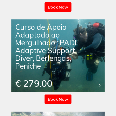
Book Now
Curso de Apoio
Adaptado ao
Mergulhador PADI
Adaptive Support
Diver, Berlengas,
Peniche
€ 279.00
Book Now