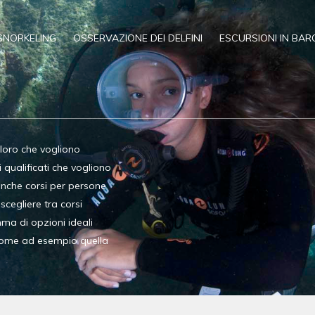
SNORKELING
OSSERVAZIONE DEI DELFINI
ESCURSIONI IN BAR
oloro che vogliono
qualificati che vogliono
anche corsi per persone
 scegliere tra corsi
ma di opzioni ideali
 come ad esempio quella