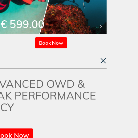
€ 599.00
Book Now
DVANCED OWD &
EAK PERFORMANCE
CY
ook Now