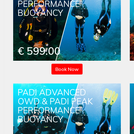
PERFORMANCE
BUOYANCY
€ 599.00
Book Now
PADI ADVANCED
OWD & PADI PEAK
PERFORMANCE
BUOYANCY