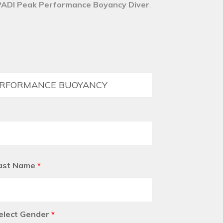
 PADI Peak Performance Boyancy Diver
.
ast Name
*
elect Gender
*