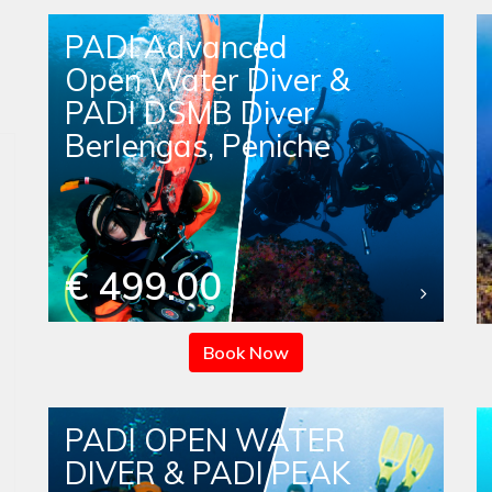
PADI Advanced
Open Water Diver &
PADI DSMB Diver
Berlengas, Peniche
€ 499.00
Book Now
PADI OPEN WATER
DIVER & PADI PEAK