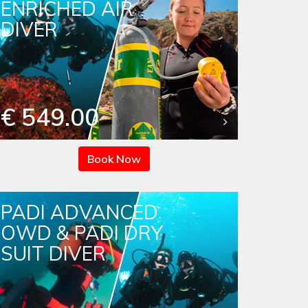
ENRICHED AIR
DIVER
€ 549.00
Book Now
PADI ADVANCED
OWD & PADI DRY
SUIT DIVER