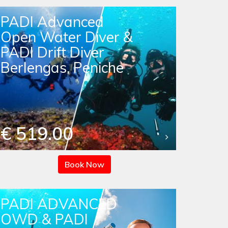
PADI Advanced
Open Water Diver &
PADI Drift Diver
Berlengas, Peniche
€ 519.00
Book Now
PADI ADVANCED
OWD & PADI