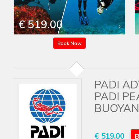
€ 519.00
Book Now
PADI A
PADI P
BUOYAN
€ 519.00
B