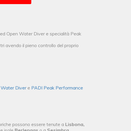
anced Open Water Diver e specialità Peak
ri avendo il pieno controllo del proprio
Water Diver
e
PADI Peak Performance
teoriche possono essere tenute a
Lisbona,
le isole
Berlengas
o a
Sesimbra
.