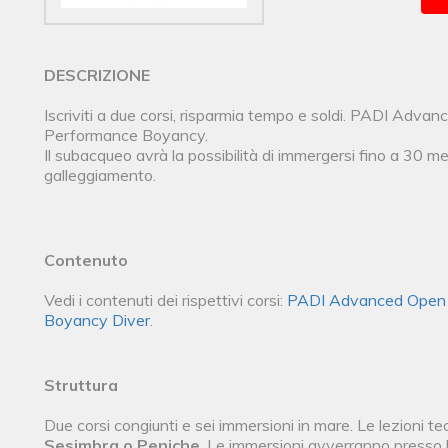
DESCRIZIONE
Iscriviti a due corsi, risparmia tempo e soldi. PADI Adv
Performance Boyancy.
Il subacqueo avrà la possibilità di immergersi fino a 30 met
galleggiamento.
Contenuto
Vedi i contenuti dei rispettivi corsi:
PADI Advanced Open 
Boyancy Diver
.
Struttura
Due corsi congiunti e sei immersioni in mare. Le lezioni 
Sesimbra o Peniche
. Le immersioni avverranno presso 