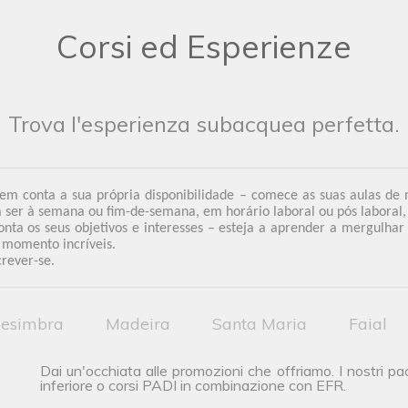
Corsi ed Esperienze
Trova l'esperienza subacquea perfetta.
 em conta a sua própria disponibilidade – comece as suas aulas de
ser à semana ou fim-de-semana, em horário laboral ou pós laboral, 
nta os seus objetivos e interesses – esteja a aprender a mergulhar
e momento incríveis.
crever-se.
esimbra
Madeira
Santa Maria
Faial
Dai un'occhiata alle promozioni che offriamo. I nostri p
inferiore o corsi PADI in combinazione con EFR.