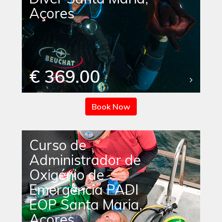
Açores
€ 369.00
Book Now
Curso de
Administrador de
Oxigénio de
Emergência PADI
EOP Santa Maria,
Açores