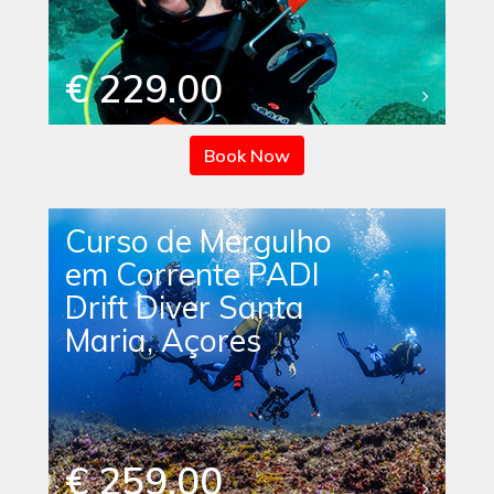
€ 229.00
Book Now
Curso de Mergulho
em Corrente PADI
Drift Diver Santa
Maria, Açores
€ 259.00