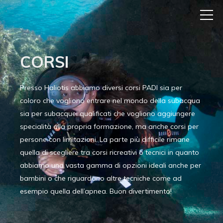
CORSI
Presso Haliotis abbiamo diversi corsi PADI sia per
coloro che vogliono entrare nel mondo della subacqua
sia per subacquei qualificati che vogliono aggiungere
specialità alla propria formazione, ma anche corsi per
persone con limitazioni. La parte più difficile rimane
quella di scegliere tra corsi ricreativi o tecnici in quanto
abbiamo una vasta gamma di opzioni ideali anche per
bambini o che riguardano altre tecniche come ad
esempio quella dell’apnea. Buon divertimento!