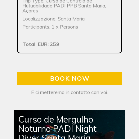
Trip Type: Curso de Controlo de
Flutuabilidade PADI PPB Santa Maria,
Açores
Localizzazione: Santa Maria
Participants: 1 x Persons
Total, EUR: 259
BOOK NOW
E ci metteremo in contatto con voi.
Curso de Mergulho
Noturno PADI Night
Diver Santa Maria,