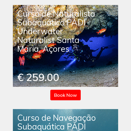
Curso de Naturalista
Subaquático PADI
Underwater
Naturalist Santa
Maria, Açores
€ 259.00
Book Now
Curso de Navegação
Subaquática PADI