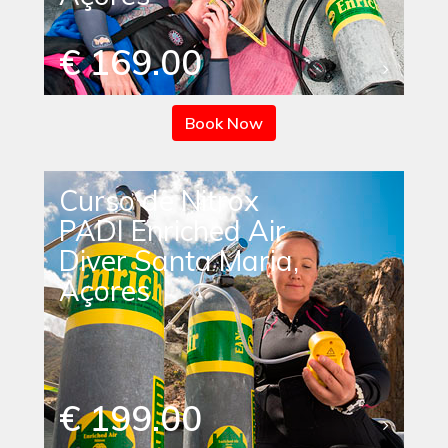
€ 169.00
Book Now
Curso de Nitrox
PADI Enriched Air
Diver Santa Maria,
Açores
€ 199.00