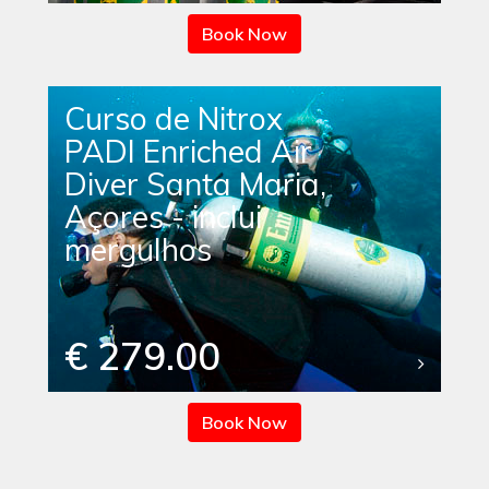
Book Now
Curso de Nitrox
PADI Enriched Air
Diver Santa Maria,
Açores - inclui
mergulhos
€ 279.00
Book Now