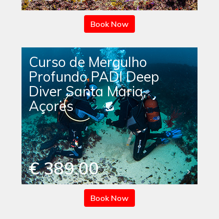
Book Now
Curso de Mergulho
Profundo PADI Deep
Diver Santa Maria,
Açores
€ 389.00
Book Now