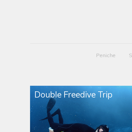
Peniche
S
Double Freedive Trip