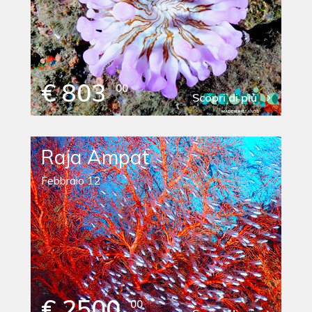
€ 803
00
Scopri di più
Raja Ampat
Febbraio 12
€ 2500
00