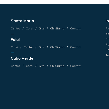
Santa Maria
I
Centro
Corsi
Gite
Chi Siamo
Contatti
Ri
de
Faial
Po
Po
Corsi
Centro
Gite
Chi Siamo
Contatti
Po
Te
Cabo Verde
Centro
Corsi
Gite
Chi Siamo
Contatti