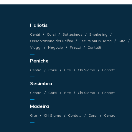
Haliotis
Centri
Corsi
Battesimos
Snorkeling
Osservazione dei Delfini
Escursioni in Barca
Gite
Viaggi
Negozio
Prezzi
Contatti
Peniche
Centro
Corsi
Gite
Chi Siamo
Contatti
Sesimbra
Centro
Corsi
Gite
Chi Siamo
Contatti
Madeira
Gite
Chi Siamo
Contatti
Corsi
Centro