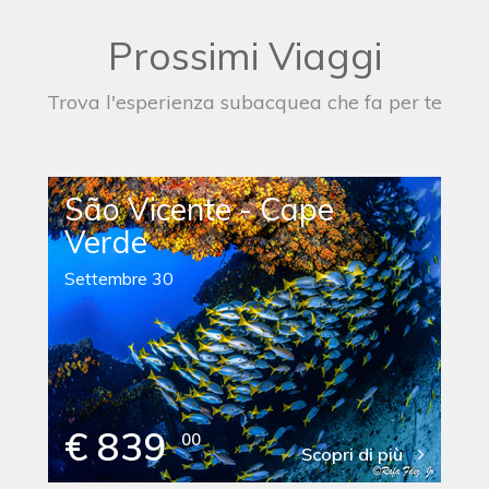
Prossimi Viaggi
Trova l'esperienza subacquea che fa per te
São Vicente - Cape
Verde
Settembre 30
€ 839
00
Scopri di più