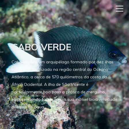
CABO VERDE
Cabo Verde é um arquipélago formado por dez ilhas
vulcânicas localizado na região central do Oceano
Atlântico, a cerca de 570 quilómetros da costa da
África Ocidental. A ilha de São Vicente é
particularmente boa para a prática de mergulho,
surpreendendo todos com a sua incrível biodiversidade
debaixo de água.