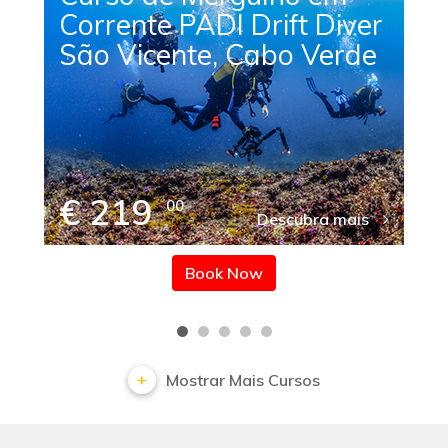
Corrente PADI Drift Diver
São Vicente, Cabo Verde
€ 219
00
Descubra mais
Book Now
Mostrar Mais Cursos