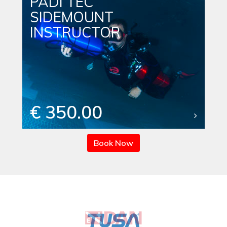
PADI TEC
SIDEMOUNT
INSTRUCTOR
€ 350.00
Book Now