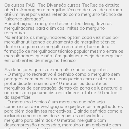
Os cursos PADI Tec Diver são cursos TecRec de circuito
aberto. Abrangem o mergulho técnico de nível de entrada
até um nível por vezes referido como mergulho técnico de
"alcance alargado".
Por definição, o mergulho técnico (tec diving) leva os
mergulhadores para além dos limites do mergulho
recreativo.
No entanto, os mergulhadores optam cada vez mais por
mergulhar utilizando equipamento de mergulho técnico
dentro da gama de mergulho recreativo, tornando a
formação de mergulhador técnico popular mesmo entre os
mergulhadores que não têm qualquer desejo de mergulhar
em ambientes de mergulho técnico.
As definições gerais de mergulho são as seguintes:
- O mergulho recreativo é definido como o mergulho sem
paragens com ar ou nitrox enriquecido com ar até uma
profundidade máxima de 40 metros, ou durante os
mergulhos de penetração, dentro da zona de luz natural e
não mais do que uma distância linear total de 40 metros
da superfície.
- O mergulho técnico é um mergulho que não seja
comercial ou de investigação e que leve os mergulhadores
para além dos limites recreativos. É ainda definido como e
incluindo uma ou mais das seguintes actividades:
mergulho para além dos 40 metros, mergulho com
descompressão necessária, mergulho num ambiente com