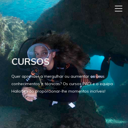
CURSOS
Quer aprender a mergulhar ou aumentar os seus
conhecimentos e técnicas? Os cursos PADI e a equipa
Haliotis irão proporcionar-lhe momentos incríveis!