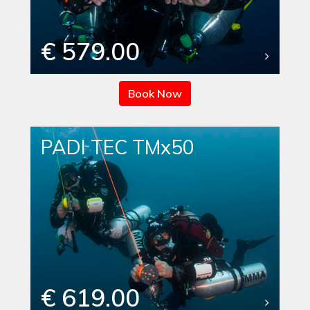
€ 579.00
Book Now
PADI TEC TMx50
€ 619.00