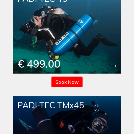
€ 499.00
Book Now
PADI TEC TMx45