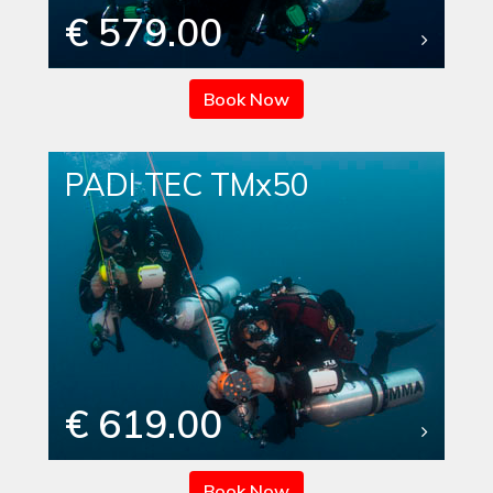
€ 579.00
Book Now
PADI TEC TMx50
€ 619.00
Book Now