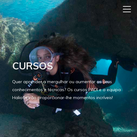
CURSOS
Quer aprender a mergulhar ou aumentar os seus
conhecimentos e técnicas? Os cursos PADI e a equipa
Haliotis irão proporcionar-lhe momentos incríveis!