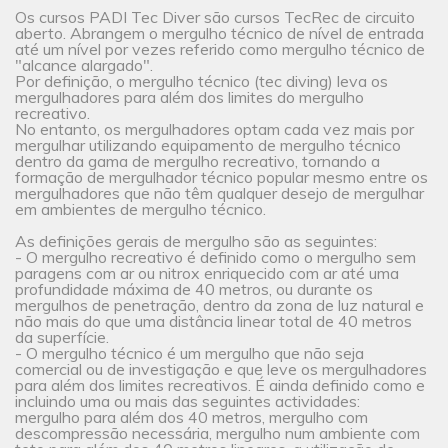
Os cursos PADI Tec Diver são cursos TecRec de circuito
aberto. Abrangem o mergulho técnico de nível de entrada
até um nível por vezes referido como mergulho técnico de
"alcance alargado".
Por definição, o mergulho técnico (tec diving) leva os
mergulhadores para além dos limites do mergulho
recreativo.
No entanto, os mergulhadores optam cada vez mais por
mergulhar utilizando equipamento de mergulho técnico
dentro da gama de mergulho recreativo, tornando a
formação de mergulhador técnico popular mesmo entre os
mergulhadores que não têm qualquer desejo de mergulhar
em ambientes de mergulho técnico.
As definições gerais de mergulho são as seguintes:
- O mergulho recreativo é definido como o mergulho sem
paragens com ar ou nitrox enriquecido com ar até uma
profundidade máxima de 40 metros, ou durante os
mergulhos de penetração, dentro da zona de luz natural e
não mais do que uma distância linear total de 40 metros
da superfície.
- O mergulho técnico é um mergulho que não seja
comercial ou de investigação e que leve os mergulhadores
para além dos limites recreativos. É ainda definido como e
incluindo uma ou mais das seguintes actividades:
mergulho para além dos 40 metros, mergulho com
descompressão necessária, mergulho num ambiente com