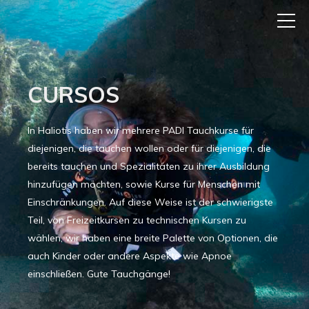
CURSOS
In Haliotis haben wir mehrere PADI Tauchkurse für
diejenigen, die tauchen wollen oder für diejenigen, die
bereits tauchen und Spezialitäten zu ihrer Ausbildung
hinzufügen möchten, sowie Kurse für Menschen mit
Einschränkungen. Auf diese Weise ist der schwierigste
Teil, von Freizeitkursen zu technischen Kursen zu
wählen, wir haben eine breite Palette von Optionen, die
auch Kinder oder andere Aspekte wie Apnoe
einschließen. Gute Tauchgänge!