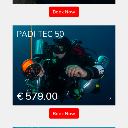
Book Now
PADI TEC 50
€ 579.00
Book Now