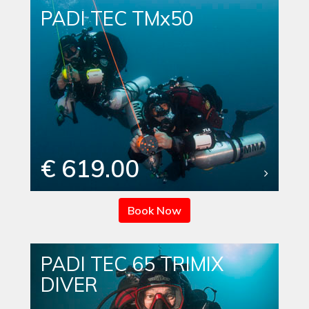
PADI TEC TMx50
€ 619.00
Book Now
PADI TEC 65 TRIMIX
DIVER