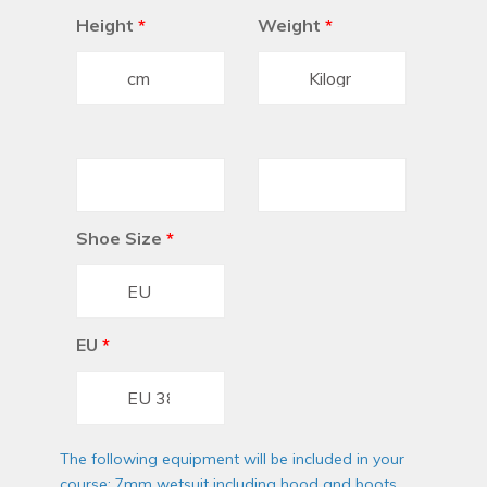
Height
*
Weight
*
Shoe Size
*
EU
*
The following equipment will be included in your
course: 7mm wetsuit including hood and boots,