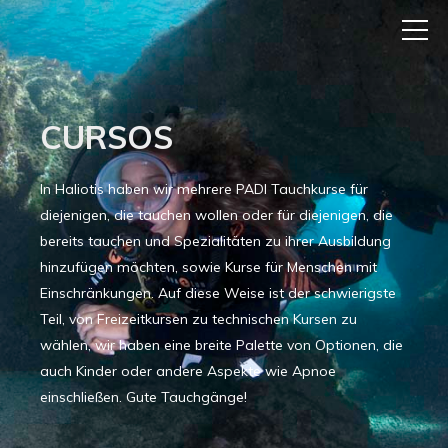
CURSOS
In Haliotis haben wir mehrere PADI Tauchkurse für
diejenigen, die tauchen wollen oder für diejenigen, die
bereits tauchen und Spezialitäten zu ihrer Ausbildung
hinzufügen möchten, sowie Kurse für Menschen mit
Einschränkungen. Auf diese Weise ist der schwierigste
Teil, von Freizeitkursen zu technischen Kursen zu
wählen, wir haben eine breite Palette von Optionen, die
auch Kinder oder andere Aspekte wie Apnoe
einschließen. Gute Tauchgänge!