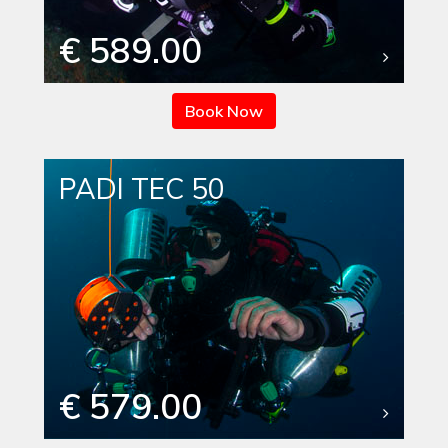
€ 589.00
Book Now
PADI TEC 50
€ 579.00