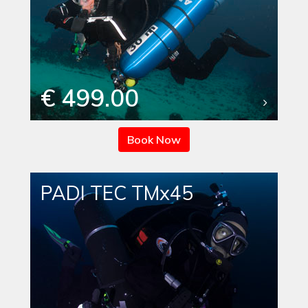
€ 499.00
Book Now
PADI TEC TMx45