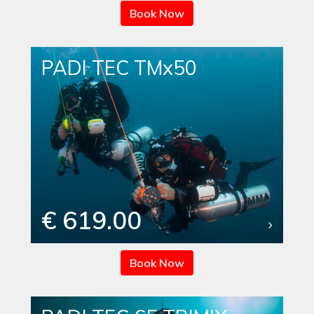
Book Now
PADI TEC TMx50
€ 619.00
Book Now