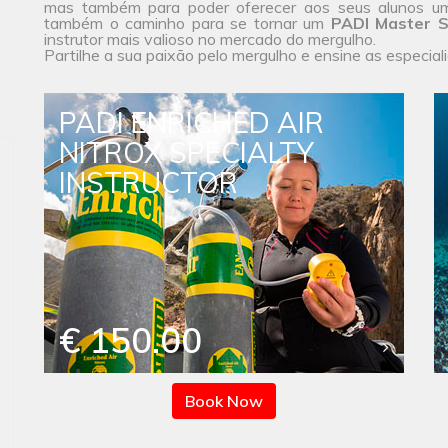
mas também para poder oferecer aos seus alunos u
também o caminho para se tornar um
PADI Master S
instrutor mais valioso no mercado do mergulho.
Partilhe a sua paixão pelo mergulho e ensine as especial
PADI ENRICHED AIR
NITROX SPECIALTY
INSTRUCTOR
€ 150.00
Book Now