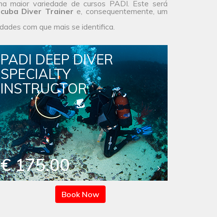
ma maior
variedade de cursos
PADI. Este será
cuba Diver Trainer
e, consequentemente, um
idades com que mais se identifica.
PADI DEEP DIVER
SPECIALTY
INSTRUCTOR
€ 175.00
Book Now