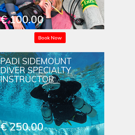
€ 100.00
Book Now
PADI SIDEMOUNT
DIVER SPECIALTY
INSTRUCTOR
€ 250.00