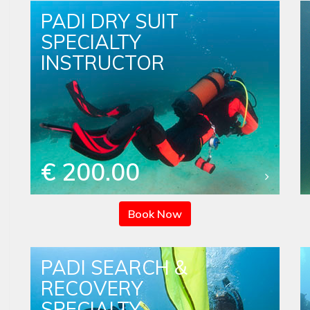
PADI DRY SUIT
SPECIALTY
INSTRUCTOR
€ 200.00
Book Now
PADI SEARCH &
RECOVERY
SPECIALTY