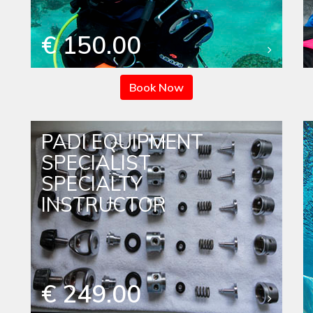
€ 150.00
Book Now
PADI EQUIPMENT
SPECIALIST
SPECIALTY
INSTRUCTOR
€ 249.00