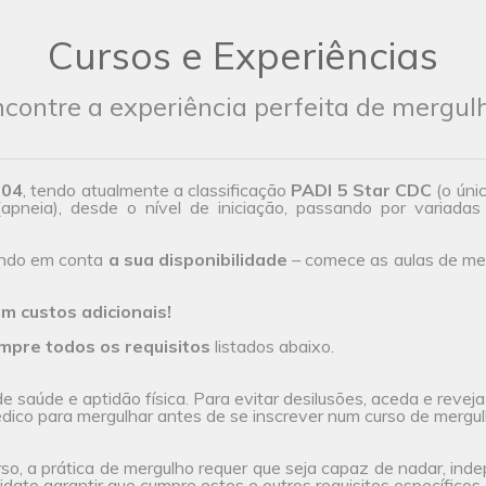
Cursos e Experiências
contre a experiência perfeita de mergul
004
, tendo atualmente a classificação
PADI 5 Star CDC
(o úni
(apneia), desde o nível de iniciação, passando por variadas 
endo em conta
a sua disponibilidade
– comece as aulas de mer
m custos adicionais!
mpre todos os requisitos
listados abaixo.
 saúde e aptidão física. Para evitar desilusões, aceda e revej
ico para mergulhar antes de se inscrever num curso de mergul
rso, a prática de mergulho requer que seja capaz de nadar, ind
dato garantir que cumpre estes e outros requisitos específicos, 