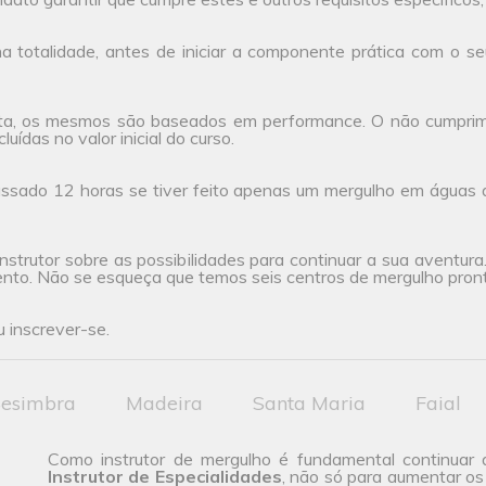
 totalidade, antes de iniciar a componente prática com o seu
ta, os mesmos são baseados em performance. O não cumprimen
uídas no valor inicial do curso.
ssado 12 horas se tiver feito apenas um mergulho em águas 
nstrutor sobre as possibilidades para continuar a sua aventur
ento. Não se esqueça que temos seis centros de mergulho pront
 inscrever-se.
esimbra
Madeira
Santa Maria
Faial
Como instrutor de mergulho é fundamental continuar 
Instrutor de Especialidades
, não só para aumentar os