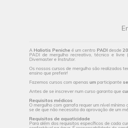
En
A
Haliotis Peniche
é um centro
PADI
desde
2
PADI de mergulho recreativo, técnico e livre 
Divemaster e Instrutor.
Os nossos cursos de mergulho são realizados t
ensino que preferir!
Fazemos cursos com apenas
um
participante
se
Antes de se inscrever num curso garanta que
cu
Requisitos médicos
O mergulho com garrafa requer um nível mínimo de
se de que não necessita da aprovação de um méd
Requisitos de aquaticidade
Para além dos requisitos específicos de cada cu
confortável na água. É responsabilidade do candi