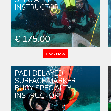
INSTRUCTOR
€ 175.00
Book Now
PADI DELAYED
SURFACE MARKER
BUOY SPECIALTY
INSTRUCTOR