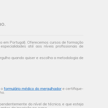
ho.
co em Portugal). Oferecemos cursos de formação
especialidades até aos níveis profissionais de
gulho quando quiser e escolha a metodologia de
a o
formulário médico do mergulhador
e certifique-
ho.
ependentemente do nível de técnica, e que esteja
antes da inscrição no curso.